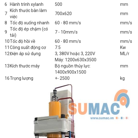
6
Hành trình xylanh
500
mm
Kích thước bàn làm
7
700x620
mm
việc
8
Tốc độ xuống nhanh
60 - 80 mm/s
mm/s
Tốc độ ép chậm (có
9
7 - 10mm/s
mm/s
tải)
10
Tốc độ hồi về
60 - 80 mm/s
mm/s
11
Công suất động cơ
7.5
Kw
12
Điện áp sử dụng
3, 380V hoặc 3, 220V
ML/r
Máy: 1200x630x3500
13
Kích thước máy
Bộ nguồn thủy lực:
mm
1400x900x1500
16
Trọng lượng
+- 2500
kg