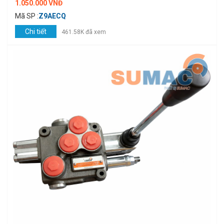
1.050.000 VNĐ
Mã SP :
Z9AECQ
Chi tiết
461.58K đã xem