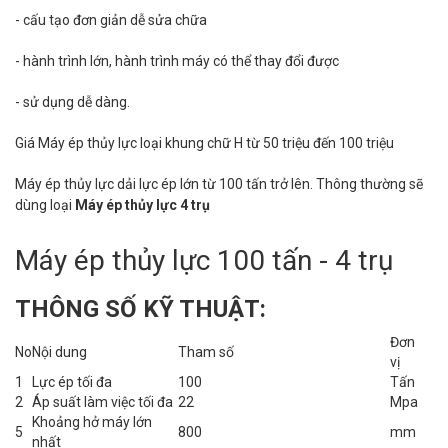
- cấu tạo đơn giản dễ sửa chữa
- hành trình lớn, hành trình máy có thể thay đổi được
- sử dụng dễ dàng.
Giá Máy ép thủy lực loại khung chữ H từ 50 triệu đến 100 triệu
Máy ép thủy lực dải lực ép lớn từ 100 tấn trở lên. Thông thường sẽ
dùng loại
Máy ép thủy lực 4 trụ
Máy ép thủy lực 100 tấn - 4 trụ
THÔNG SỐ KỸ THUẬT:
Đơn
No
Nội dung
Tham số
vị
1
Lực ép tối đa
100
Tấn
2
Áp suất làm việc tối đa
22
Mpa
Khoảng hở máy lớn
5
800
mm
nhất