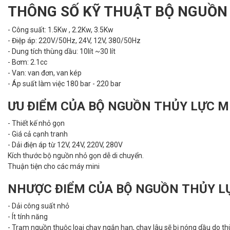
THÔNG SỐ KỸ THUẬT BỘ NGUỒN
- Công suất: 1.5Kw , 2.2Kw, 3.5Kw
- Điệp áp: 220V/50Hz, 24V, 12V, 380/50Hz
- Dung tích thùng dầu: 10lít ~30 lít
- Bơm: 2.1cc
- Van: van đơn, van kép
- Áp suất làm việc 180 bar - 220 bar
ƯU ĐIỂM CỦA BỘ NGUỒN THỦY LỰC M
- Thiết kế nhỏ gọn
- Giá cả cạnh tranh
- Dải điện áp từ 12V, 24V, 220V, 280V
Kích thước bộ nguồn nhỏ gọn dễ di chuyển.
Thuận tiện cho các máy mini
NHƯỢC ĐIỂM CỦA BỘ NGUỒN THỦY L
- Dải công suất nhỏ
- Ít tính năng
- Trạm nguồn thuộc loại chạy ngắn hạn, chạy lâu sẽ bị nóng dầu do t