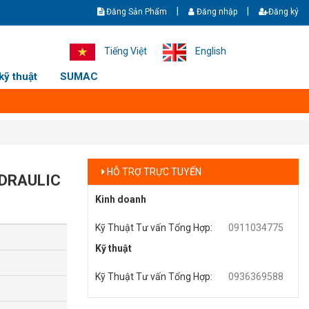
|
|
Đăng Sản Phẩm
Đăng nhập
Đăng ký
ệp CHÍNH HÃNG GIÁ TỐT NHẤT - Giao hàng nhanh - Ship cod toàn quốc. Ho
Tiếng Việt
English
kỹ thuật
SUMAC
HỖ TRỢ TRỰC TUYẾN
YDRAULIC
Kinh doanh
Kỹ Thuật Tư vấn Tổng Hợp
:
0911034775
Kỹ thuật
Kỹ Thuật Tư vấn Tổng Hợp
:
0936369588