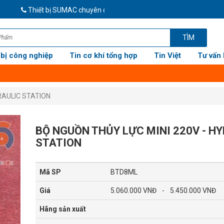
Thiết bị SUMAC chuyên cung cấp thiết bị cơ khí, thiết bị công nghi
TÌM
 bị công nghiệp
Tin cơ khí tổng hợp
Tin Việt
Tư vấn 
DRAULIC STATION
BỘ NGUỒN THỦY LỰC MINI 220V - H
STATION
Mã SP
BTD8ML
Giá
5.060.000 VNĐ
-
5.450.000 VNĐ
Hãng sản xuất