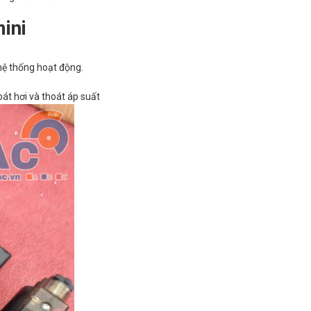
ini
hệ thống hoạt động.
oát hơi và thoát áp suất