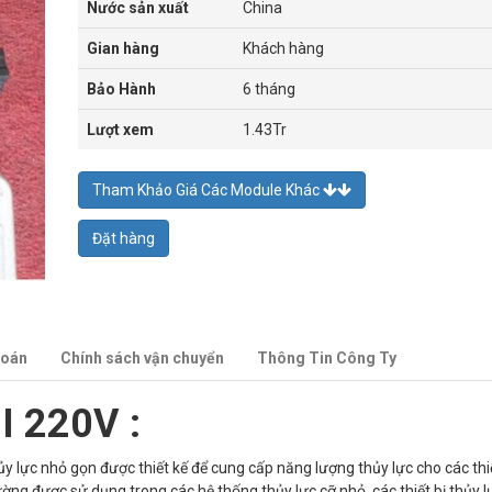
Nước sản xuất
China
Gian hàng
Khách hàng
Bảo Hành
6 tháng
Lượt xem
1.43Tr
Tham Khảo Giá Các Module Khác
Đặt hàng
toán
Chính sách vận chuyển
Thông Tin Công Ty
 220V :
ủy lực nhỏ gọn được thiết kế để cung cấp năng lượng thủy lực cho các thi
ng được sử dụng trong các hệ thống thủy lực cỡ nhỏ, các thiết bị thủy 