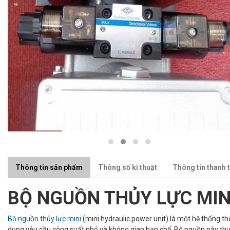
Thông tin sản phẩm
Thông số kĩ thuật
Thông tin thanh 
BỘ NGUỒN THỦY LỰC MINI
Bộ nguồn thủy lực mini
(mini hydraulic power unit) là một hệ thống th
dụng yêu cầu công suất nhỏ và không gian hạn chế. Bộ nguồn này thườ