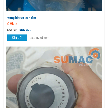
Vòng bi trục lệch tâm
0 VNĐ
Mã SP :
GKR7RR
Chi tiết
25.33K đã xem