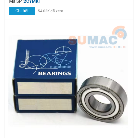
Mã SP :
2CYMKI
Chi tiết
54.03K đã xem