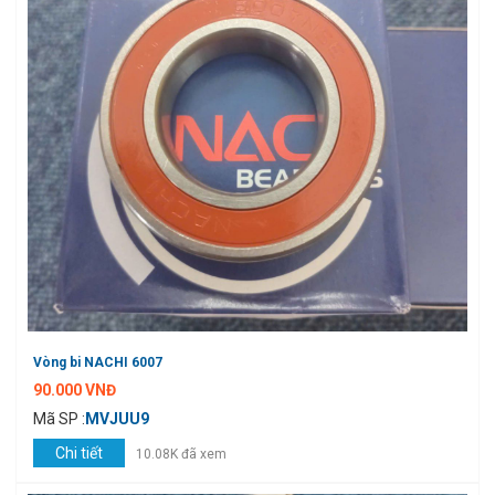
Vòng bi NACHI 6007
90.000 VNĐ
Mã SP :
MVJUU9
Chi tiết
10.08K đã xem