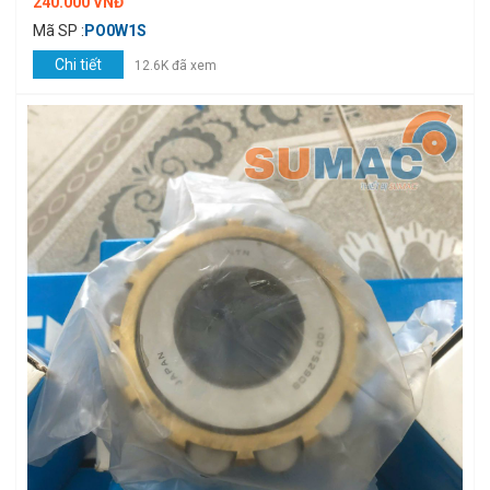
240.000 VNĐ
Mã SP :
PO0W1S
Chi tiết
12.6K đã xem