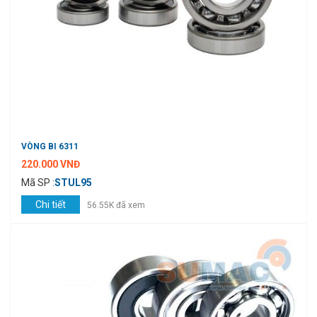
VÒNG BI 6311
220.000 VNĐ
Mã SP :
STUL95
Chi tiết
56.55K đã xem