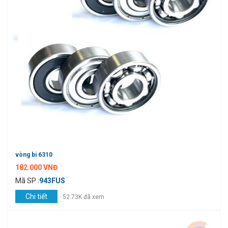
vòng bi 6310
182.000 VNĐ
Mã SP :
943FUS
Chi tiết
52.73K đã xem