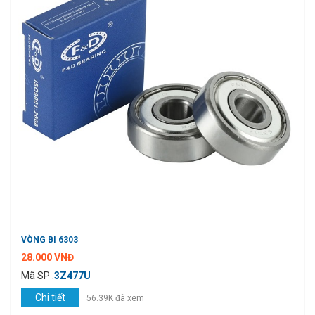
VÒNG BI 6303
28.000 VNĐ
Mã SP :
3Z477U
Chi tiết
56.39K đã xem