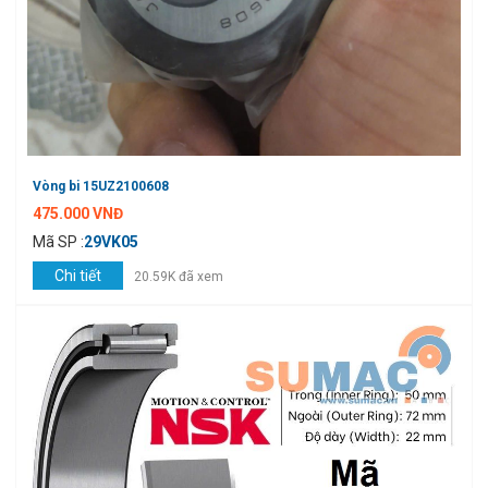
Vòng bi 15UZ2100608
475.000 VNĐ
Mã SP :
29VK05
Chi tiết
20.59K đã xem