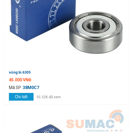
vòng bi 6305
45.000 VNĐ
Mã SP :
38M0C7
Chi tiết
55.32K đã xem