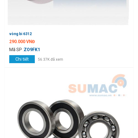
vòng bi 6312
290.000 VNĐ
Mã SP :
ZO9FK1
Chi tiết
56.37K đã xem