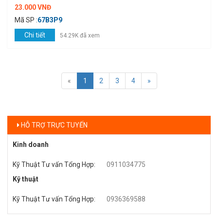
23.000 VNĐ
Mã SP :
67B3P9
Chi tiết
54.29K đã xem
«
1
2
3
4
»
HỖ TRỢ TRỰC TUYẾN
Kinh doanh
Kỹ Thuật Tư vấn Tổng Hợp
:
0911034775
Kỹ thuật
Kỹ Thuật Tư vấn Tổng Hợp
:
0936369588