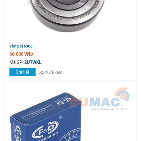
vòng bi 6306
60.000 VNĐ
Mã SP :
2U7WKL
Chi tiết
52.4K đã xem