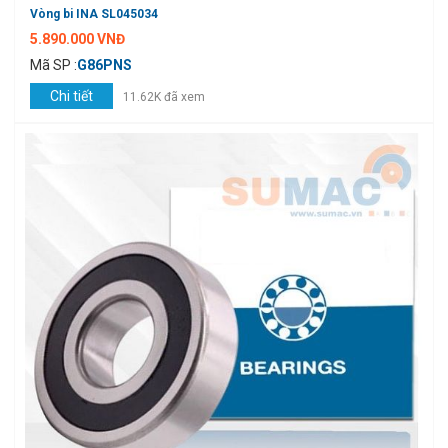
Vòng bi INA SL045034
5.890.000 VNĐ
Mã SP :
G86PNS
Chi tiết
11.62K đã xem