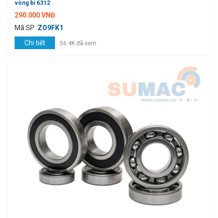
vòng bi 6312
290.000 VNĐ
Mã SP :
ZO9FK1
Chi tiết
56.4K đã xem