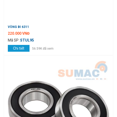
VÒNG BI 6311
220.000 VNĐ
Mã SP :
STUL95
Chi tiết
56.59K đã xem