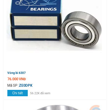
Vòng bi 6307
76.000 VNĐ
Mã SP :
ZE0DPK
Chi tiết
56.22K đã xem