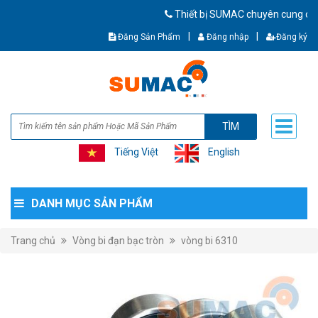
Thiết bị SUMAC chuyên cung cấp thiết b
|
|
Đăng Sản Phẩm
Đăng nhập
Đăng ký
TÌM
Tiếng Việt
English
DANH MỤC SẢN PHẨM
Trang chủ
Vòng bi đạn bạc tròn
vòng bi 6310