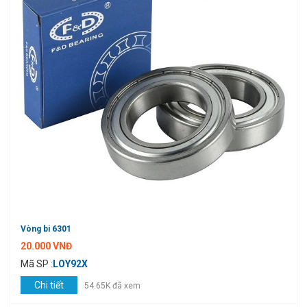
Vòng bi 6301
20.000 VNĐ
Mã SP :
LOY92X
Chi tiết
54.65K đã xem