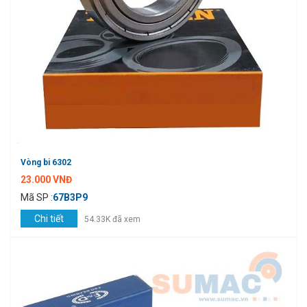
Vòng bi 6302
23.000 VNĐ
Mã SP :
67B3P9
Chi tiết
54.33K đã xem