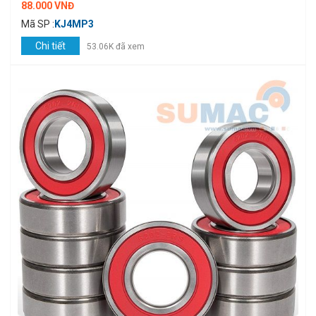
88.000 VNĐ
Mã SP :
KJ4MP3
Chi tiết
53.06K đã xem