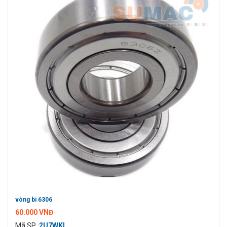
vòng bi 6306
60.000 VNĐ
Mã SP :
2U7WKL