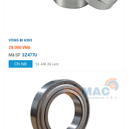
VÒNG BI 6303
28.000 VNĐ
Mã SP :
3Z477U
Chi tiết
56.44K đã xem