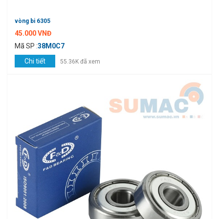
vòng bi 6305
45.000 VNĐ
Mã SP :
38M0C7
Chi tiết
55.36K đã xem