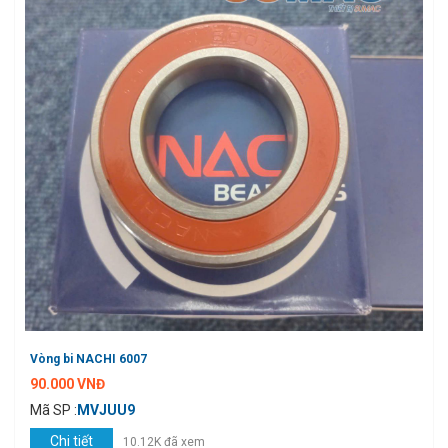
Vòng bi NACHI 6007
90.000 VNĐ
Mã SP :
MVJUU9
Chi tiết
10.12K đã xem