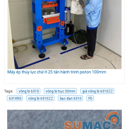
Máy ép thủy lực chữ H 25 tấn hành trình piston 100mm
Mó
Tags:
vòng bi 6310
vòng bi trục 50mm
giá vòng bi 6310ZZ
6310RS
vòng bi 6310ZZ
bạc đạn 6310
FD