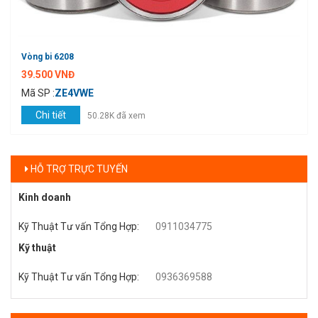
Vòng bi 6208
39.500 VNĐ
Mã SP :
ZE4VWE
Chi tiết
50.28K đã xem
HỖ TRỢ TRỰC TUYẾN
Kinh doanh
Kỹ Thuật Tư vấn Tổng Hợp
:
0911034775
Kỹ thuật
Kỹ Thuật Tư vấn Tổng Hợp
:
0936369588