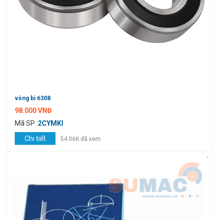
vòng bi 6308
98.000 VNĐ
Mã SP :
2CYMKI
Chi tiết
54.06K đã xem