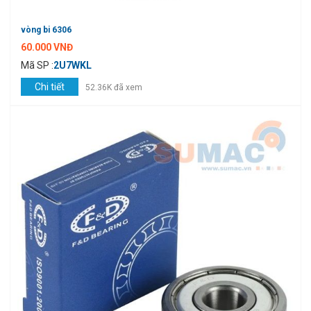
vòng bi 6306
60.000 VNĐ
Mã SP :
2U7WKL
Chi tiết
52.36K đã xem