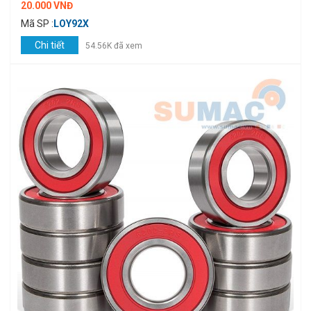
20.000 VNĐ
Mã SP :
LOY92X
Chi tiết
54.56K đã xem