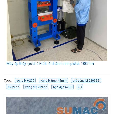
Máy ép thủy lực chữ H 25 tấn hành trình piston 100mm
Mó
Tags:
vòng bi 6209
vòng bi trục 45mm
giá vòng bi 6209ZZ
6209ZZ
vòng bi 6209ZZ
bạc đạn 6209
FD