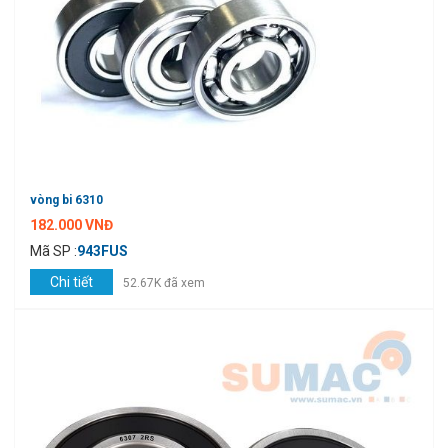
vòng bi 6310
182.000 VNĐ
Mã SP :
943FUS
Chi tiết
52.67K đã xem