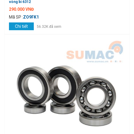
vòng bi 6312
290.000 VNĐ
Mã SP :
ZO9FK1
Chi tiết
56.32K đã xem