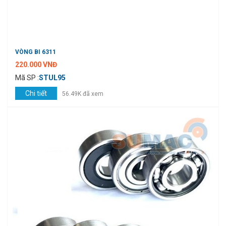
VÒNG BI 6311
220.000 VNĐ
Mã SP :
STUL95
Chi tiết
56.49K đã xem