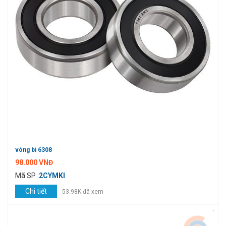
vòng bi 6308
98.000 VNĐ
Mã SP :
2CYMKI
Chi tiết
53.98K đã xem