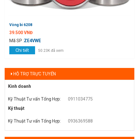
Vòng bi 6208
39.500 VNĐ
Mã SP :
ZE4VWE
Chi tiết
50.23K đã xem
HỖ TRỢ TRỰC TUYẾN
Kinh doanh
Kỹ Thuật Tư vấn Tổng Hợp
:
0911034775
Kỹ thuật
Kỹ Thuật Tư vấn Tổng Hợp
:
0936369588