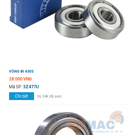
VÒNG BI 6303
28.000 VNĐ
Mã SP :
3Z477U
Chi tiết
56.34K đã xem