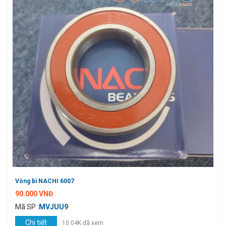
Vòng bi NACHI 6007
90.000 VNĐ
Mã SP :
MVJUU9
Chi tiết
10.04K đã xem