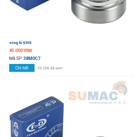
vòng bi 6305
45.000 VNĐ
Mã SP :
38M0C7
Chi tiết
55.26K đã xem