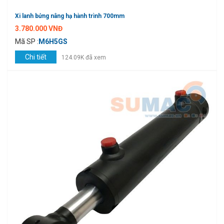
Xi lanh bửng nâng hạ hành trình 700mm
3.780.000 VNĐ
Mã SP :
M6H5GS
Chi tiết
124.09K đã xem