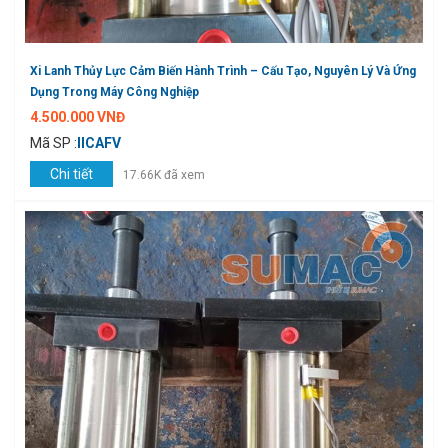
Xi Lanh Thủy Lực Cảm Biến Hành Trình – Cấu Tạo, Nguyên Lý Và Ứng
Dụng Trong Máy Công Nghiệp
4.500.000 VNĐ
Mã SP :
IICAFV
Chi tiết
17.66K đã xem