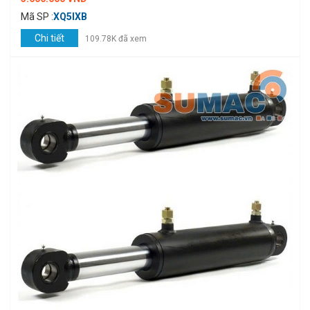
Mã SP :
XQ5IXB
Chi tiết
109.78K đã xem