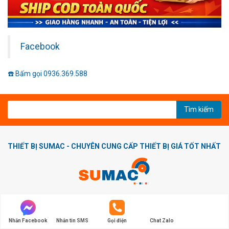
Facebook
☎️ Bấm gọi 0936.369.588
Tìm kiếm
THIẾT BỊ SUMAC - CHUYÊN CUNG CẤP THIẾT BỊ GIÁ TỐT NHẤT
THÔNG TIN CÔNG TY
ĐC: Số nhà 05 ngõ 355/114 Xuân Lộc 1, Phường Xuân Đỉnh, Quận
Nhắn Facebook
Nhắn tin SMS
Gọi điện
Chat Zalo