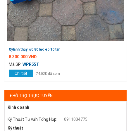
Xylanh thủy lực 80 lực ép 10 tấn
8.300.000 VNĐ
Mã SP :
WPR55T
Chi tiết
74.02K đã xem
HỖ TRỢ TRỰC TUYẾN
Kinh doanh
Kỹ Thuật Tư vấn Tổng Hợp
:
0911034775
Kỹ thuật