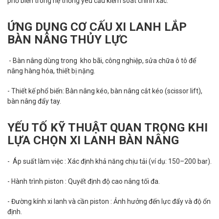
phổ biến trong hệ thống yêu cầu kiểm soát chính xác.
ỨNG DỤNG CƠ CẤU XI LANH LẮP
BÀN NÂNG THỦY LỰC
- Bàn nâng dùng trong kho bãi, công nghiệp, sửa chữa ô tô để
nâng hàng hóa, thiết bị nặng.
- Thiết kế phổ biến: Bàn nâng kéo, bàn nâng cắt kéo (scissor lift),
bàn nâng đẩy tay.
YẾU TỐ KỸ THUẬT QUAN TRỌNG KHI
LỰA CHỌN XI LANH BÀN NÂNG
- Áp suất làm việc : Xác định khả năng chịu tải (ví dụ: 150–200 bar).
- Hành trình piston : Quyết định độ cao nâng tối đa.
- Đường kính xi lanh và cần piston : Ảnh hưởng đến lực đẩy và độ ổn
định.