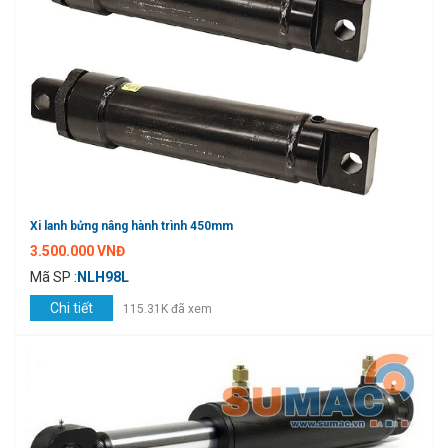
Xi lanh bửng nâng hành trình 450mm
3.500.000 VNĐ
Mã SP :
NLH98L
Chi tiết
115.31K đã xem