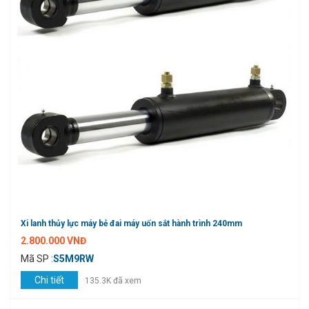
Xi lanh thủy lực máy bẻ đai máy uốn sắt hành trình 240mm
2.800.000 VNĐ
Mã SP :
S5M9RW
Chi tiết
135.3K đã xem