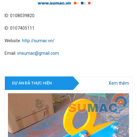
ID: 0108039820
ID: 0107405111
Website:
http://sumac.vn/
Email:
vnsumac@gmail.com
Xem thêm
DỰ ÁN ĐÃ THỰC HIỆN