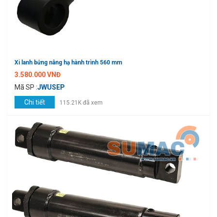
Xi lanh bửng nâng hạ hành trình 560 mm
3.580.000 VNĐ
Mã SP :
JWUSEP
Chi tiết
115.21K đã xem