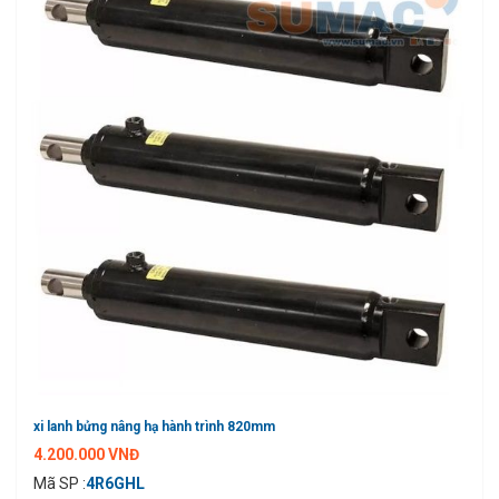
xi lanh bửng nâng hạ hành trình 820mm
4.200.000 VNĐ
Mã SP :
4R6GHL