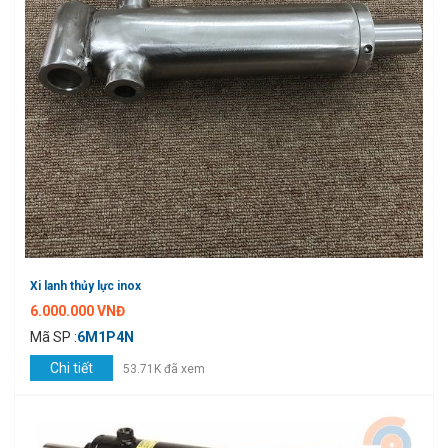
Xi lanh thủy lực inox
6.000.000 VNĐ
Mã SP :
6M1P4N
Chi tiết
53.71K đã xem