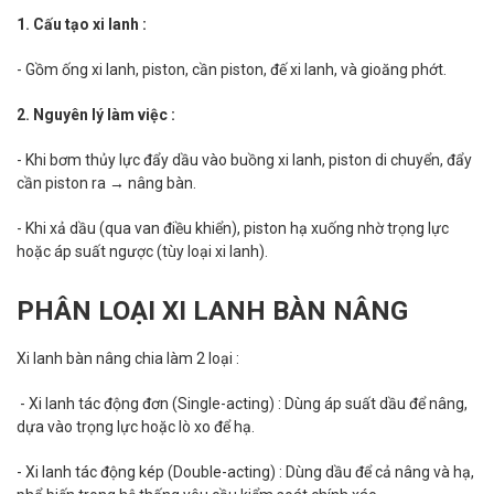
1. Cấu tạo xi lanh :
- Gồm ống xi lanh, piston, cần piston, đế xi lanh, và gioăng phớt.
2. Nguyên lý làm việc :
- Khi bơm thủy lực đẩy dầu vào buồng xi lanh, piston di chuyển, đẩy
cần piston ra → nâng bàn.
- Khi xả dầu (qua van điều khiển), piston hạ xuống nhờ trọng lực
hoặc áp suất ngược (tùy loại xi lanh).
PHÂN LOẠI XI LANH BÀN NÂNG
Xi lanh bàn nâng chia làm 2 loại :
- Xi lanh tác động đơn (Single-acting) : Dùng áp suất dầu để nâng,
dựa vào trọng lực hoặc lò xo để hạ.
- Xi lanh tác động kép (Double-acting) : Dùng dầu để cả nâng và hạ,