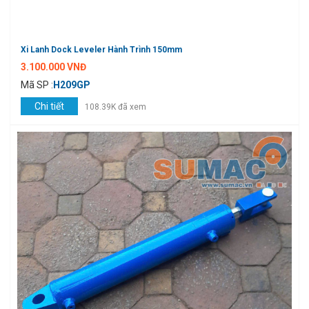
Xi Lanh Dock Leveler Hành Trình 150mm
3.100.000 VNĐ
Mã SP :
H209GP
Chi tiết
108.39K đã xem