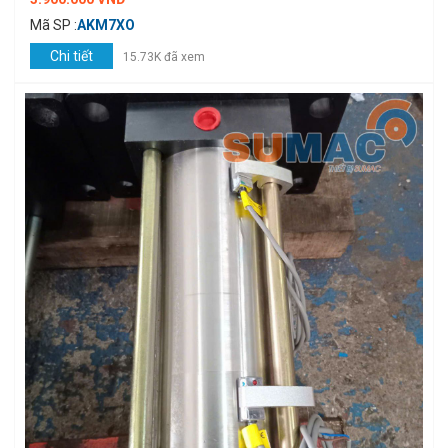
Mã SP :
AKM7XO
Chi tiết
15.73K đã xem