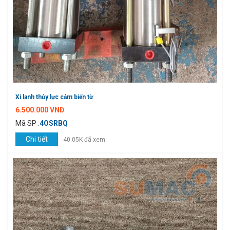
Xi lanh thủy lực cảm biến từ
6.500.000 VNĐ
Mã SP :
4OSRBQ
Chi tiết
40.05K đã xem