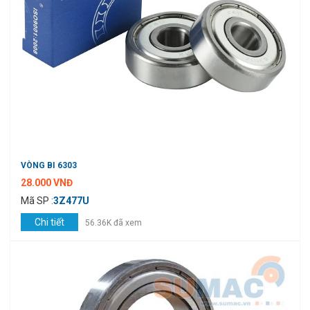
VÒNG BI 6303
28.000 VNĐ
Mã SP :
3Z477U
Chi tiết
56.36K đã xem