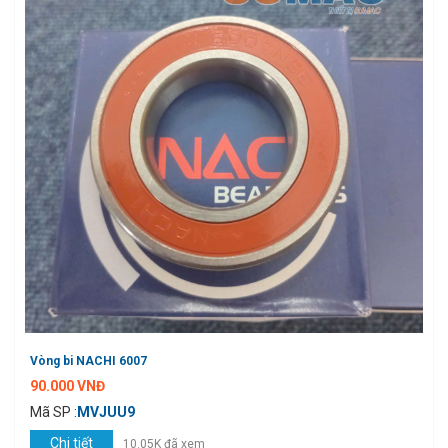
Vòng bi NACHI 6007
90.000 VNĐ
Mã SP :
MVJUU9
Chi tiết
10.05K đã xem