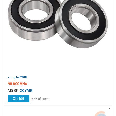
vòng bi 6308
98.000 VNĐ
Mã SP :
2CYMKI
Chi tiết
54K đã xem