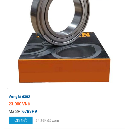
Vòng bi 6302
23.000 VNĐ
Mã SP :
67B3P9
Chi tiết
54.26K đã xem