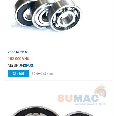
vòng bi 6310
182.000 VNĐ
Mã SP :
943FUS
Chi tiết
52.69K đã xem