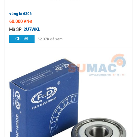
vòng bi 6306
60.000 VNĐ
Mã SP :
2U7WKL
Chi tiết
52.37K đã xem