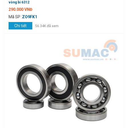
vòng bi 6312
290.000 VNĐ
Mã SP :
ZO9FK1
Chi tiết
56.34K đã xem