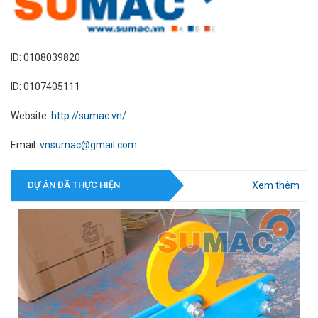
ID: 0108039820
ID: 0107405111
Website:
http://sumac.vn/
Email:
vnsumac@gmail.com
Xem thêm
DỰ ÁN ĐÃ THỰC HIỆN