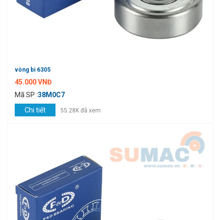
vòng bi 6305
45.000 VNĐ
Mã SP :
38M0C7
Chi tiết
55.28K đã xem