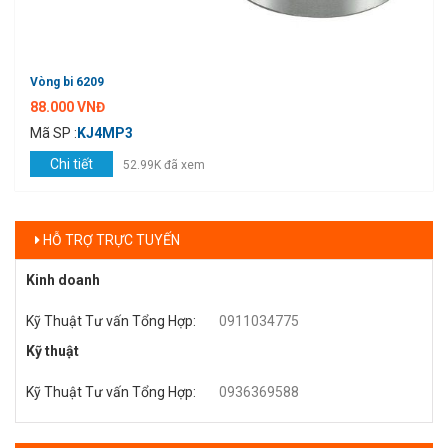
Vòng bi 6209
88.000 VNĐ
Mã SP :
KJ4MP3
Chi tiết
52.99K đã xem
HỖ TRỢ TRỰC TUYẾN
Kinh doanh
Kỹ Thuật Tư vấn Tổng Hợp
:
0911034775
Kỹ thuật
Kỹ Thuật Tư vấn Tổng Hợp
:
0936369588