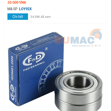
20.000 VNĐ
Mã SP :
LOY92X
Chi tiết
54.58K đã xem