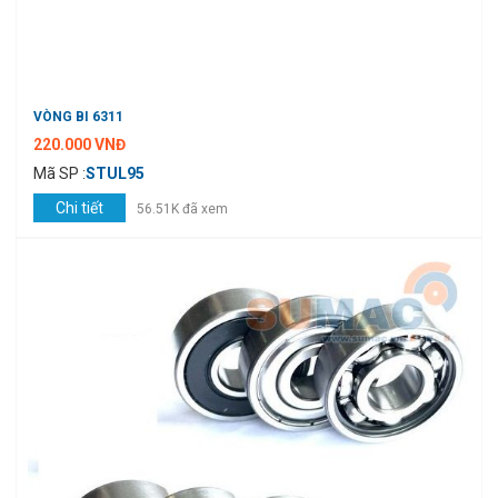
VÒNG BI 6311
220.000 VNĐ
Mã SP :
STUL95
Chi tiết
56.51K đã xem