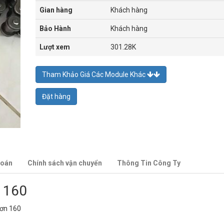
Gian hàng
Khách hàng
Bảo Hành
Khách hàng
Lượt xem
301.28K
Tham Khảo Giá Các Module Khác
Đặt hàng
toán
Chính sách vận chuyển
Thông Tin Công Ty
p 160
đơn 160