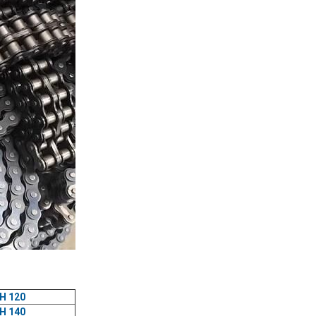
H 120
H 140