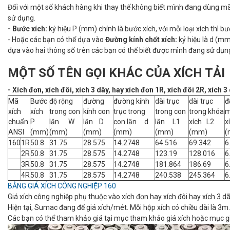
Đối với một số khách hàng khi thay thế không biết mình đang dùng mã x
sử dụng.
- Bước xích:
ký hiệu P (mm) chính là bước xích, với mỗi loại xích thì 
- Hoặc các bạn có thể dựa vào
Đường kính chốt xích:
ký hiệu là d (m
dựa vào hai thông số trên các bạn có thể biết được mình đang sử dụng
MỘT SỐ TÊN GỌI KHÁC CỦA XÍCH TẢI
- Xích đơn, xích đôi, xích 3 dãy, hay xích đơn 1R, xích đôi 2R, xích 3
Mã
Bước
độ rộng
đường
đường kính
dài trục
dài trục
đ
xích
xích
trong con
kính con
trục trong
trong con
trong khóa
chuẩn
P
lăn W
lăn D
con lăn d
lăn L1
xích L2
x
ANSI
(mm)
(mm)
(mm)
(mm)
(mm)
(mm)
(
160
1R
50.8
31.75
28.575
14.2748
64.516
69.342
6
2R
50.8
31.75
28.575
14.2748
123.19
128.016
6
3R
50.8
31.75
28.575
14.2748
181.864
186.69
6
4R
50.8
31.75
28.575
14.2748
240.538
245.364
6
BẢNG GIÁ XÍCH CÔNG NGHIỆP
160
Giá xích công nghiệp phụ thuộc vào xích đơn hay xích đôi hay xích 3 dã
Hiện tại, Sumac đang để giá xích/mét. Mỗi hộp xích có chiều dài là 3m
Các bạn có thể tham khảo giá tại mục tham khảo giá xích hoặc mục gi