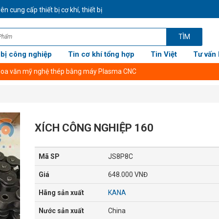
g cấp thiết bị cơ khí, thiết bị công nghiệp CHÍNH HÃNG GIÁ TỐT NHẤT -
TÌM
 bị công nghiệp
Tin cơ khí tổng hợp
Tin Việt
Tư vấn 
XÍCH CÔNG NGHIỆP 160
Mã SP
JS8P8C
Giá
648.000 VNĐ
Hãng sản xuất
KANA
Nước sản xuất
China