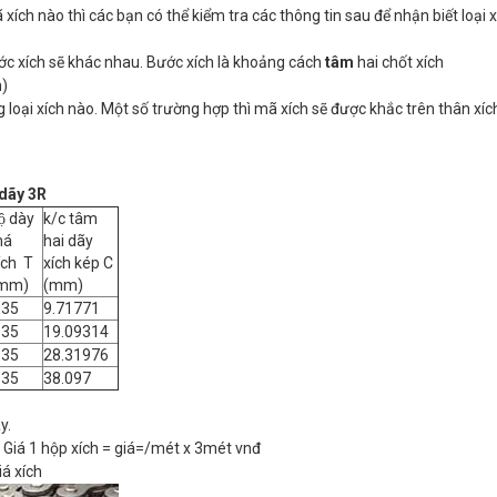
ích nào thì các bạn có thể kiểm tra các thông tin sau để nhận biết loại
bước xích sẽ khác nhau. Bước xích là khoảng cách
tâm
hai chốt xích
m)
 loại xích nào. Một số trường hợp thì mã xích sẽ được khắc trên thân xíc
 dãy 3R
ộ dày
k/c tâm
má
hai dãy
ích T
xích kép C
mm)
(mm)
.35
9.71771
.35
19.09314
.35
28.31976
.35
38.097
y.
. Giá 1 hộp xích = giá=/mét x 3mét vnđ
á xích