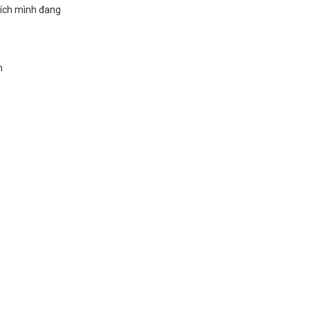
 xích mình đang
h