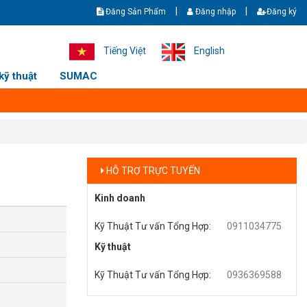
|
|
Đăng Sản Phẩm
Đăng nhập
Đăng ký
 Giao hàng nhanh - Ship cod toàn quốc. Hotline/zalo: +8436369588 - 0
Tiếng Việt
English
kỹ thuật
SUMAC
HỖ TRỢ TRỰC TUYẾN
Kinh doanh
Kỹ Thuật Tư vấn Tổng Hợp
:
0911034775
Kỹ thuật
Kỹ Thuật Tư vấn Tổng Hợp
:
0936369588