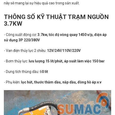
này sẽ mang lại sự hiệu quả cao trong sản xuất.
THÔNG SỐ KỸ THUẬT TRẠM NGUỒN
3.7KW
- Công suất động cơ:
3.7kw, tốc độ vòng quay 1450 v/p, điện áp
sử dụng 3P 220/380V
- Van điện thủy lực 2 chiều:
12V/24V/110V/220V
- Bơm thủy lực:
lưu lượng 15 lít/phút, áp suất làm việc 150 bar
- Dung tích thùng dầu: 6
0 lít
- Phụ kiện:
lọc hút, thước thăm dầu, nắp dầu, đồng hồ áp.v.v