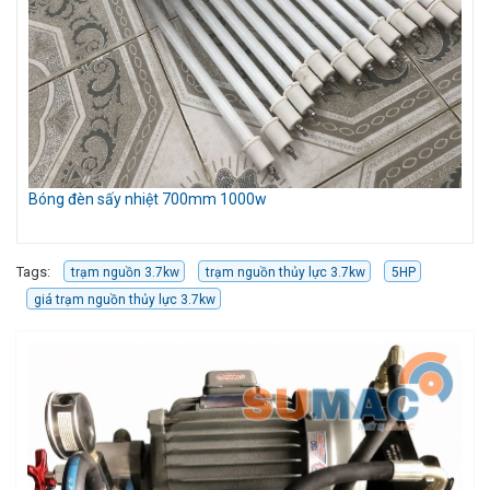
Bóng đèn sấy nhiệt 700mm 1000w
Mó
Cầ
Tags:
trạm nguồn 3.7kw
trạm nguồn thủy lực 3.7kw
5HP
giá trạm nguồn thủy lực 3.7kw