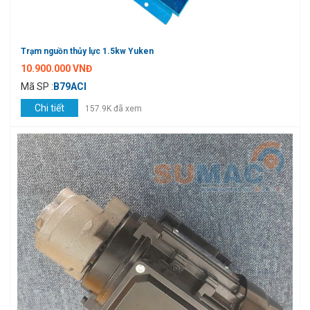
Trạm nguồn thủy lực 1.5kw Yuken
10.900.000 VNĐ
Mã SP :
B79ACI
Chi tiết
157.9K đã xem