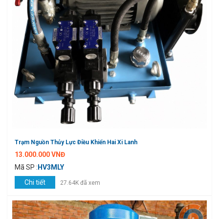
Trạm Nguồn Thủy Lực Điều Khiển Hai Xi Lanh
13.000.000 VNĐ
Mã SP :
HV3MLY
Chi tiết
27.64K đã xem