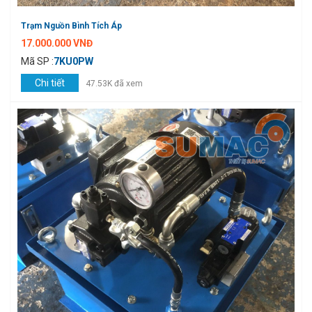
Trạm Nguồn Bình Tích Áp
17.000.000 VNĐ
Mã SP :
7KU0PW
Chi tiết
47.53K đã xem