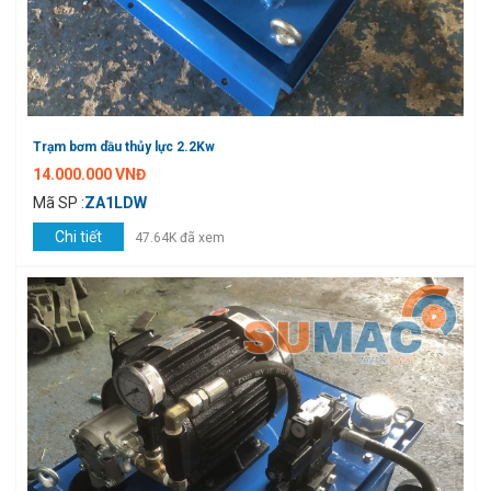
Trạm bơm dầu thủy lực 2.2Kw
14.000.000 VNĐ
Mã SP :
ZA1LDW
Chi tiết
47.64K đã xem