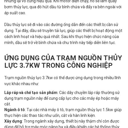
nhưng lại vô cùng hiệu quả. Khi motor điện chạy, nó sẽ làm quay
bơm thủy lực, qua đó hút dầu từ bình chứa và đẩy ra bên ngoài với
áp suất cao.
Dầu thủy lực sẽ đi vào các đường ống dẫn đến các thiết bị cần sử
dụng. Tại đây, dầu sẽ truyền tải lực, giúp các thiết bị hoạt động một
cách linh hoạt và hiệu quả nhất. Sau khi thực hiện chức năng của
mình, dầu sẽ trở về bình chứa và chu trình này tiếp diễn liên tục.
ỨNG DỤNG CỦA TRẠM NGUỒN THỦY
LỰC 3.7KW TRONG CÔNG NGHIỆP
Trạm nguồn thủy lực 3.7kw có thể được ứng dụng trong nhiều lĩnh
vực khác nhau như:
Lắp ráp và chế tạo sản phẩm
: Các dây chuyền lắp ráp thường sử
dụng trạm nguồn này để cung cấp lực cho các máy ép hoặc máy
cắt.
Ngành ô tô
: Tại các nhà máy ô tô, trạm nguồn thủy lực 1.5kw giúp
thực hiện các thao tác như uốn, cắt và hàn linh kiện.
Xây dựng
: Trong ngành xây dựng, thiết bị này thậm chí còn được
dùng để hỗ trợ máy móc nâng hạ và điều khiển các hệ thống thủy