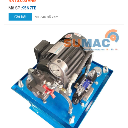
4.910.000 VNĐ
Mã SP :
95N7FB
Chi tiết
93.74K đã xem