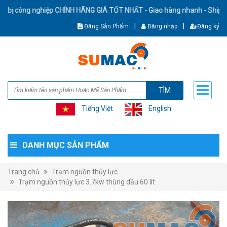
ông nghiệp CHÍNH HÃNG GIÁ TỐT NHẤT - Giao hàng nhanh - Ship cod toàn
|
|
Đăng Sản Phẩm
Đăng nhập
Đăng ký
TÌM
Tiếng Việt
English
DANH MỤC SẢN PHẨM
Trang chủ
Trạm nguồn thủy lực
Trạm nguồn thủy lực 3.7kw thùng dầu 60 lít