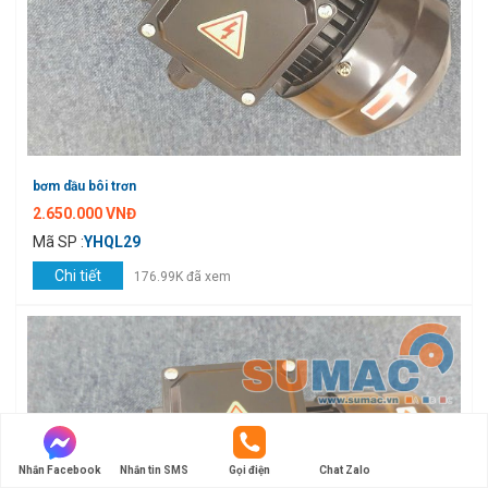
bơm dầu bôi trơn
2.650.000 VNĐ
Mã SP :
YHQL29
Chi tiết
176.99K đã xem
Nhắn Facebook
Nhắn tin SMS
Gọi điện
Chat Zalo