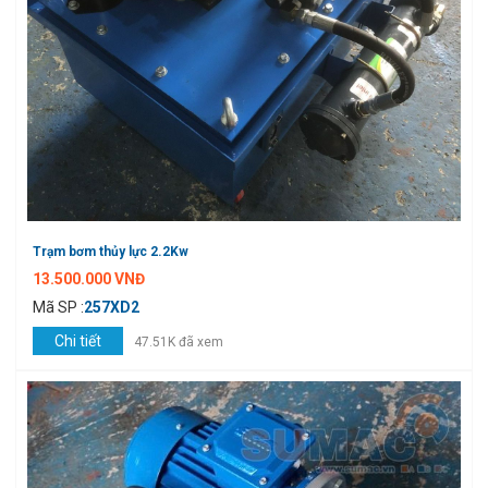
Trạm bơm thủy lực 2.2Kw
13.500.000 VNĐ
Mã SP :
257XD2
Chi tiết
47.51K đã xem