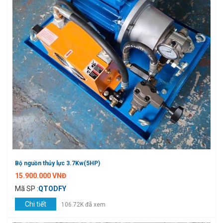
Bộ nguồn thủy lực 3.7Kw(5HP)
15.900.000 VNĐ
Mã SP :
QTODFY
Chi tiết
106.72K đã xem