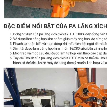
ĐẶC ĐIỂM NỔI BẬT CỦA P
A LĂNG XÍC
Động cơ điện của pa lăng xích điện KYOTO 100% dây đồng bền bỉ,
Vỏ được làm bằng hợp kim nhôm giúp máy nhẹ hơn, độ cứng tốt
Phanh tự nhận biết và hoạt động khi mất điện đột ngột đảm bảo
Xích tải được làm bằng hợp kim nhôm FEC80 siêu bền và nhẹ hơn
Móc treo và móc cẩu đều được làm từ hợp kim thép cao cấp đảm
Tay điều khiển của pa lăng xích điện KYOTO vừa có thể điều khiể
hành có thể điều khiển máy dễ dàng theo ý muốn, linh hoạt và a