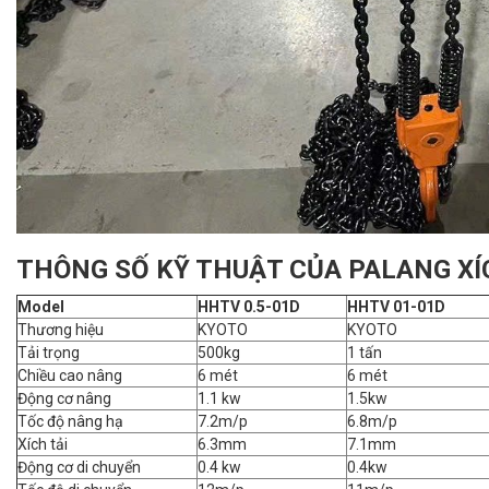
THÔNG SỐ KỸ THUẬT CỦA PALANG XÍ
Model
HHTV 0.5-01D
HHTV 01-01D
Thương hiệu
KYOTO
KYOTO
Tải trọng
500kg
1 tấn
Chiều cao nâng
6 mét
6 mét
Động cơ nâng
1.1 kw
1.5kw
Tốc độ nâng hạ
7.2m/p
6.8m/p
Xích tải
6.3mm
7.1mm
Động cơ di chuyển
0.4 kw
0.4kw