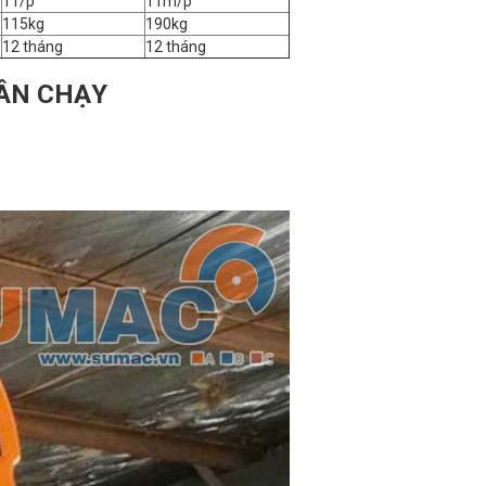
11/p
11m/p
115kg
190kg
12 tháng
12 tháng
HÂN CHẠY