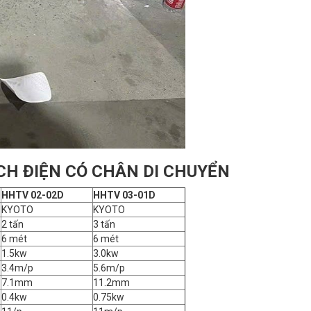
CH ĐIỆN CÓ CHÂN DI CHUYỂN
HHTV 02-02D
HHTV 03-01D
KYOTO
KYOTO
2 tấn
3 tấn
6 mét
6 mét
1.5kw
3.0kw
3.4m/p
5.6m/p
7.1mm
11.2mm
0.4kw
0.75kw