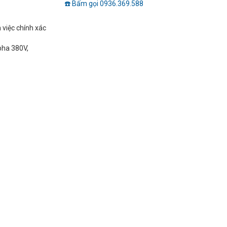
☎️ Bấm gọi 0936.369.588
việc chính xác
pha 380V,