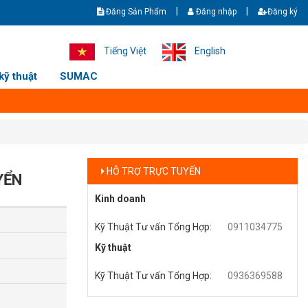
|
|
Đăng Sản Phẩm
Đăng nhập
Đăng ký
Giao hàng nhanh - Ship cod toàn quốc. Hotline/zalo: +8436369588 - 091
Tiếng Việt
English
kỹ thuật
SUMAC
HỖ TRỢ TRỰC TUYẾN
YỂN
Kinh doanh
Kỹ Thuật Tư vấn Tổng Hợp
:
0911034775
Kỹ thuật
Kỹ Thuật Tư vấn Tổng Hợp
:
0936369588