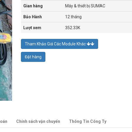
Gian hàng
Máy & thiết bị SUMAC
Bảo Hành
12 tháng
Lượt xem
352.33K
Tham Khảo Giá Các Module Khác
Đặt hàng
toán
Chính sách vận chuyển
Thông Tin Công Ty