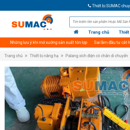
Thiết bị SUMAC chuyên cung 
Trang chủ
Thiết
Giới thiệu công ty
Thông tin tài khoản thanh toán
Trang chủ
Thiết bị nâng hạ
Palang xích điện có chân di chuyển