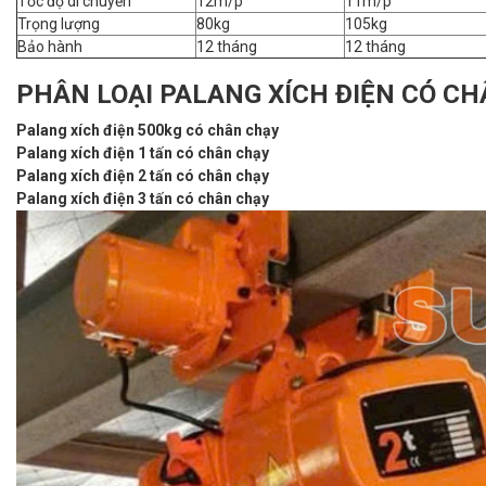
Tốc độ di chuyển
12m/p
11m/p
Trọng lượng
80kg
105kg
Bảo hành
12 tháng
12 tháng
PHÂN LOẠI PALANG XÍCH ĐIỆN CÓ C
Palang xích điện 500kg có chân chạy
Palang xích điện 1 tấn có chân chạy
Palang xích điện 2 tấn có chân chạy
Palang xích điện 3 tấn có chân chạy