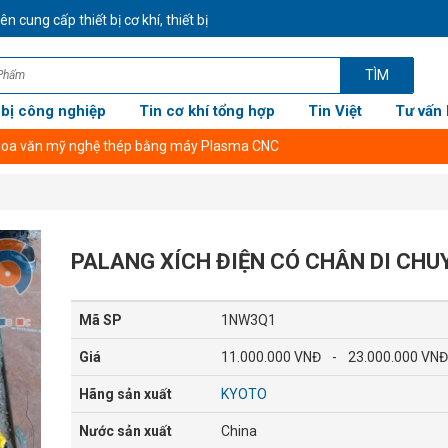
cấp thiết bị cơ khí, thiết bị công nghiệp CHÍNH HÃNG GIÁ TỐT NHẤT - 
TÌM
 bị công nghiệp
Tin cơ khí tổng hợp
Tin Việt
Tư vấn 
PALANG XÍCH ĐIỆN CÓ CHÂN DI CHU
Mã SP
1NW3Q1
Giá
11.000.000 VNĐ
-
23.000.000 VNĐ
Hãng sản xuất
KYOTO
Nước sản xuất
China