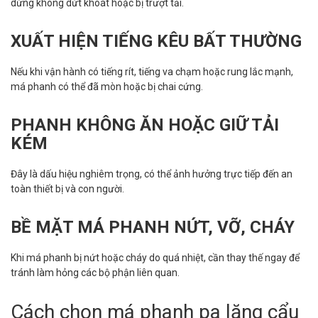
dừng không dứt khoát hoặc bị trượt tải.
XUẤT HIỆN TIẾNG KÊU BẤT THƯỜNG
Nếu khi vận hành có tiếng rít, tiếng va chạm hoặc rung lắc mạnh,
má phanh có thể đã mòn hoặc bị chai cứng.
PHANH KHÔNG ĂN HOẶC GIỮ TẢI
KÉM
Đây là dấu hiệu nghiêm trọng, có thể ảnh hưởng trực tiếp đến an
toàn thiết bị và con người.
BỀ MẶT MÁ PHANH NỨT, VỠ, CHÁY
Khi má phanh bị nứt hoặc cháy do quá nhiệt, cần thay thế ngay để
tránh làm hỏng các bộ phận liên quan.
Cách chọn má phanh pa lăng cẩu