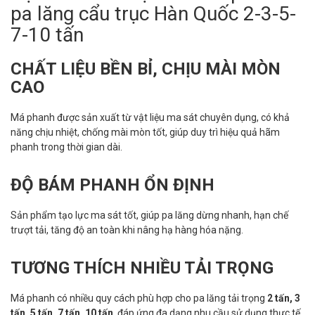
pa lăng cẩu trục Hàn Quốc 2-3-5-
7-10 tấn
CHẤT LIỆU BỀN BỈ, CHỊU MÀI MÒN
CAO
Má phanh được sản xuất từ vật liệu ma sát chuyên dụng, có khả
năng chịu nhiệt, chống mài mòn tốt, giúp duy trì hiệu quả hãm
phanh trong thời gian dài.
ĐỘ BÁM PHANH ỔN ĐỊNH
Sản phẩm tạo lực ma sát tốt, giúp pa lăng dừng nhanh, hạn chế
trượt tải, tăng độ an toàn khi nâng hạ hàng hóa nặng.
TƯƠNG THÍCH NHIỀU TẢI TRỌNG
Má phanh có nhiều quy cách phù hợp cho pa lăng tải trọng
2 tấn, 3
tấn, 5 tấn, 7 tấn, 10 tấn
, đáp ứng đa dạng nhu cầu sử dụng thực tế.