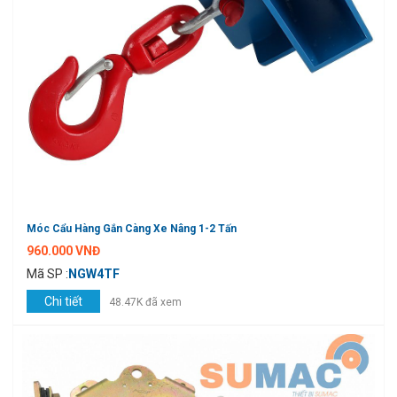
Móc Cẩu Hàng Gắn Càng Xe Nâng 1-2 Tấn
960.000 VNĐ
Mã SP :
NGW4TF
Chi tiết
48.47K đã xem