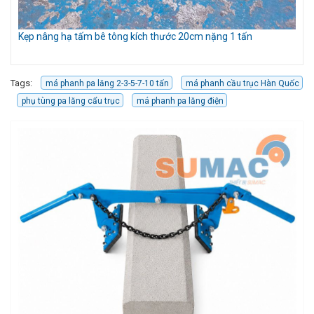
Kẹp nâng hạ tấm bê tông kích thước 20cm nặng 1 tấn
Bộ
Tags:
má phanh pa lăng 2-3-5-7-10 tấn
má phanh cầu trục Hàn Quốc
phụ tùng pa lăng cẩu trục
má phanh pa lăng điện