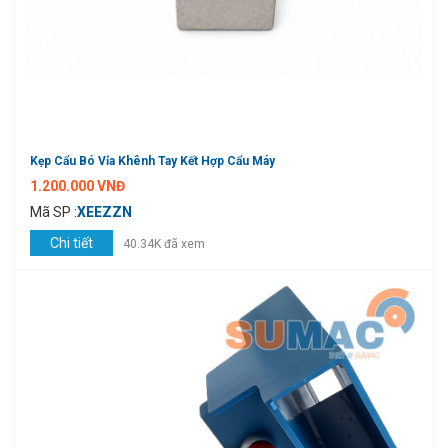
Kẹp Cẩu Bó Vỉa Khênh Tay Kết Hợp Cẩu Máy
1.200.000 VNĐ
Mã SP :
XEEZZN
Chi tiết
40.34K đã xem