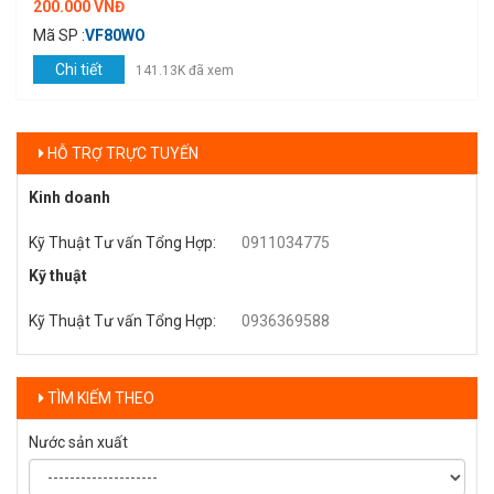
200.000 VNĐ
Mã SP :
VF80WO
Chi tiết
141.13K đã xem
HỖ TRỢ TRỰC TUYẾN
Kinh doanh
Kỹ Thuật Tư vấn Tổng Hợp
:
0911034775
Kỹ thuật
Kỹ Thuật Tư vấn Tổng Hợp
:
0936369588
TÌM KIẾM THEO
Nước sản xuất