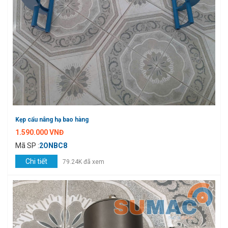
Kẹp cẩu nâng hạ bao hàng
1.590.000 VNĐ
Mã SP :
2ONBC8
Chi tiết
79.24K đã xem