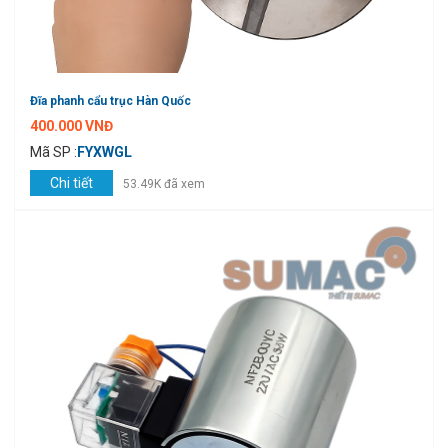
Đĩa phanh cẩu trục Hàn Quốc
400.000 VNĐ
Mã SP :
FYXWGL
Chi tiết
53.49K đã xem