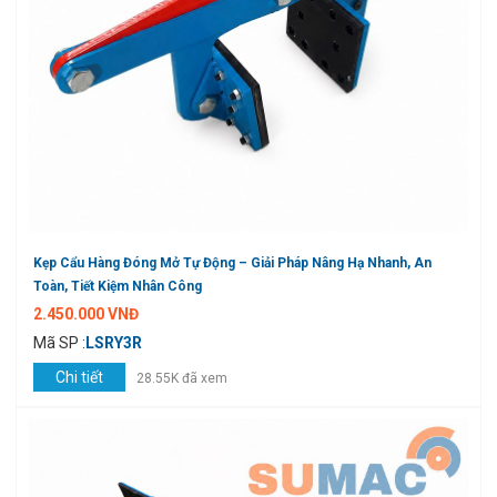
Kẹp Cẩu Hàng Đóng Mở Tự Động – Giải Pháp Nâng Hạ Nhanh, An
Toàn, Tiết Kiệm Nhân Công
2.450.000 VNĐ
Mã SP :
LSRY3R
Chi tiết
28.55K đã xem