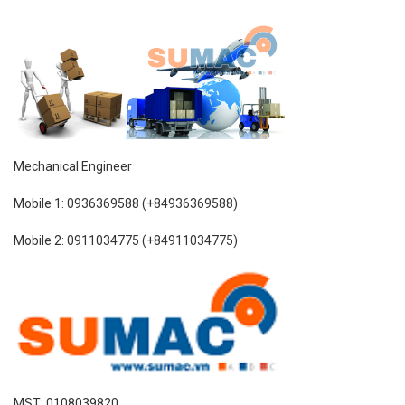
Mechanical Engineer
Mobile 1: 0936369588 (+84936369588)
Mobile 2: 0911034775 (+84911034775)
MST: 0108039820