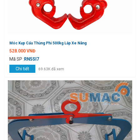
Móc Kẹp Cẩu Thùng Phi 500kg Lắp Xe Nâng
528.000 VNĐ
Mã SP :
RN5SI7
Chi tiết
69.63K đã xem