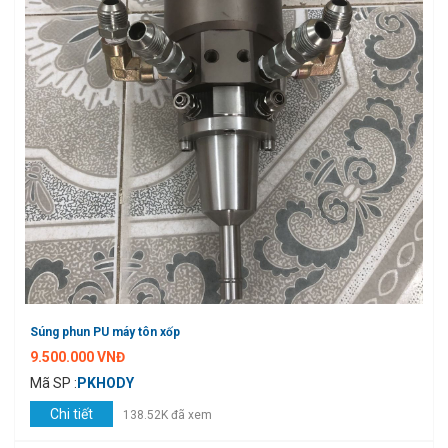
Súng phun PU máy tôn xốp
9.500.000 VNĐ
Mã SP :
PKHODY
Chi tiết
138.52K đã xem