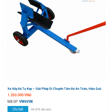
Xe Đẩy Đá Tự Kẹp – Giải Pháp Di Chuyển Tấm Đá An Toàn, Hiệu Quả
1.250.000 VNĐ
Mã SP :
VW6V0K
Chi tiết
44.47K đã xem