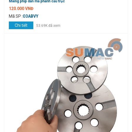
Miếng phíp dán má phanh cẩu trục
120.000 VNĐ
Mã SP :
O3ABVY
Chi tiết
53.69K đã xem