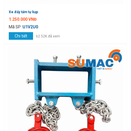
Xe đẩy tấm tự kẹp
1.250.000 VNĐ
Mã SP :
U1V2U0
Chi tiết
62.52K đã xem