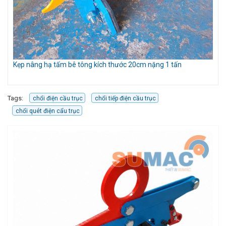
Kẹp nâng hạ tấm bê tông kích thước 20cm nặng 1 tấn
Bộ
Tags:
chổi điện cầu trục
chổi tiếp điện cầu trục
chổi quét điện cẩu trục