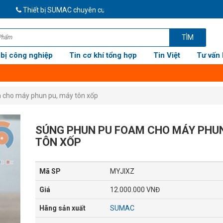
Thiết bị SUMAC chuyên cung cấp thiết bị cơ khí, thiết bị công nghi
TÌM
 bị công nghiệp
Tin cơ khí tổng hợp
Tin Việt
Tư vấn 
 cho máy phun pu, máy tôn xốp
SÚNG PHUN PU FOAM CHO MÁY PHUN
TÔN XỐP
Mã SP
MYJIXZ
Giá
12.000.000 VNĐ
Hãng sản xuất
SUMAC