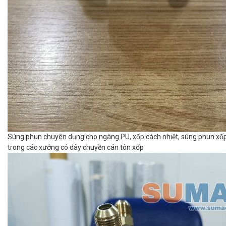
Súng phun chuyên dụng cho ngàng PU, xốp cách nhiệt, súng phun xố
trong các xưởng có dây chuyền cán tôn xốp