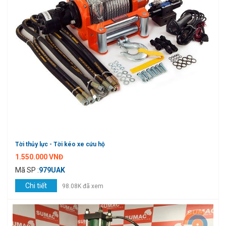
Tời thủy lực - Tời kéo xe cứu hộ
1.550.000 VNĐ
Mã SP :
979UAK
Chi tiết
98.08K đã xem