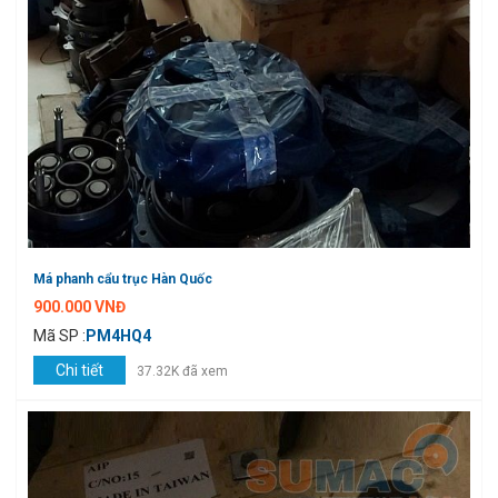
Má phanh cẩu trục Hàn Quốc
900.000 VNĐ
Mã SP :
PM4HQ4
Chi tiết
37.32K đã xem