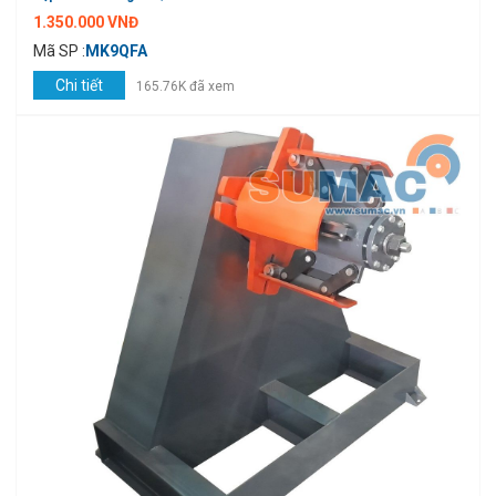
1.350.000 VNĐ
Mã SP :
MK9QFA
Chi tiết
165.76K đã xem