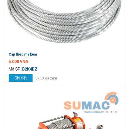
Cáp thép mạ kẽm
5.000 VNĐ
Mã SP :
B2K4BZ
Chi tiết
37.5K đã xem