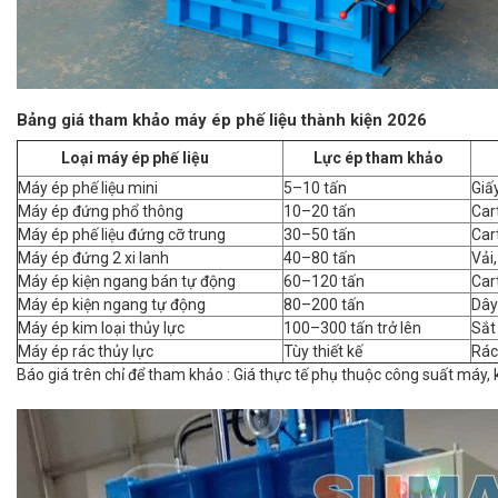
Bảng giá tham khảo máy ép phế liệu thành kiện 2026
V
Loại máy ép phế liệu
Lực ép tham khảo
Máy ép phế liệu mini
5–10 tấn
Giấ
Máy ép đứng phổ thông
10–20 tấn
Cart
Máy ép phế liệu đứng cỡ trung
30–50 tấn
Cart
Máy ép đứng 2 xi lanh
40–80 tấn
Vải,
Máy ép kiện ngang bán tự động
60–120 tấn
Cart
Máy ép kiện ngang tự động
80–200 tấn
Dây
Máy ép kim loại thủy lực
100–300 tấn trở lên
Sắt
Máy ép rác thủy lực
Tùy thiết kế
Rác
Báo giá trên chỉ để tham khảo : Giá thực tế phụ thuộc công suất máy, kích thước b