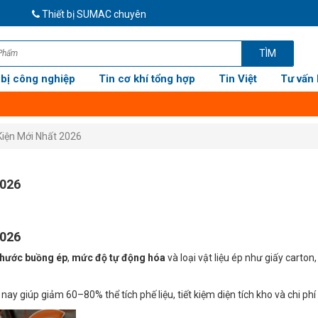
Thiết bị SUMAC chuyên cung cấp thiết bị cơ khí, thiết bị công ngh
TÌM
 bị công nghiệp
Tin cơ khí tổng hợp
Tin Việt
Tư vấn 
Kiện Mới Nhất 2026
2026
2026
thước buồng ép
,
mức độ tự động hóa
và loại vật liệu ép như giấy carton
nay giúp giảm 60–80% thể tích phế liệu, tiết kiệm diện tích kho và chi ph