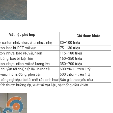
ật liệu phù hợp
Giá tham khảo
y, carton nhỏ, nilon, chai nhựa nhẹ
30–100 triệu
on, bao bì, PET, vải vụn
75–130 triệu
on, nhựa, bao PP, vải, nilon
115–180 triệu
 bông, bao bì, kiện lớn
160–350 triệu
on, nhựa, nilon, vải số lượng lớn
350–700 triệu
 chuyền tái chế, cấp liệu băng tải
600 triệu – trên 1 tỷ
 vụn, nhôm, đồng, phoi tiện
500 triệu – trên 1 tỷ
 công nghiệp, rác tái chế, rác sinh hoạt
Báo giá theo yêu cầu
uồng ép, xuất xứ vật liệu, hệ thống điều khiển ......................................