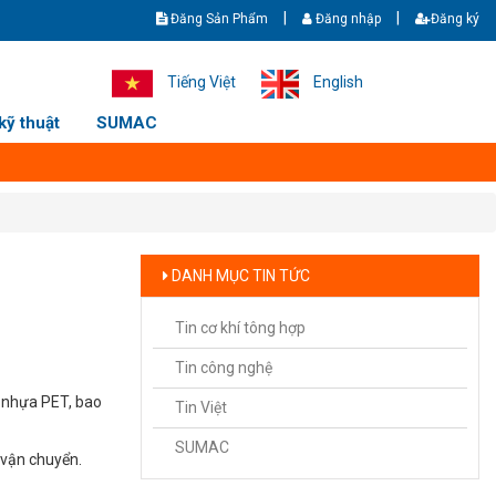
|
|
Đăng Sản Phẩm
Đăng nhập
Đăng ký
iệp CHÍNH HÃNG GIÁ TỐT NHẤT - Giao hàng nhanh - Ship cod toàn quốc. H
Tiếng Việt
English
kỹ thuật
SUMAC
DANH MỤC TIN TỨC
Tin cơ khí tông hợp
Tin công nghệ
, nhựa PET, bao
Tin Việt
SUMAC
í vận chuyển.