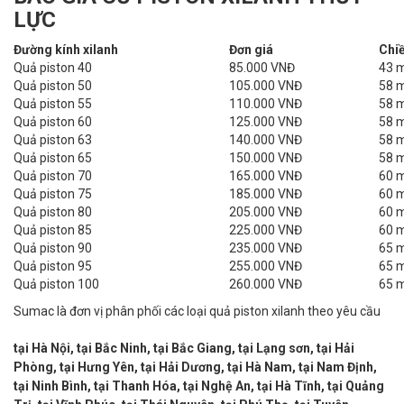
LỰC
Đường kính xilanh
Đơn giá
Chiề
Quả piston 40
85.000 VNĐ
43 
Quả piston 50
105.000 VNĐ
58 
Quả piston 55
110.000 VNĐ
58 
Quả piston 60
125.000 VNĐ
58 
Quả piston 63
140.000 VNĐ
58 
Quả piston 65
150.000 VNĐ
58 
Quả piston 70
165.000 VNĐ
60 
Quả piston 75
185.000 VNĐ
60 
Quả piston 80
205.000 VNĐ
60 
Quả piston 85
225.000 VNĐ
60 
Quả piston 90
235.000 VNĐ
65
Quả piston 95
255.000 VNĐ
65
Quả piston 100
260.000 VNĐ
65 
Sumac là đơn vị phân phối các loại quả piston xilanh theo yêu cầu
tại Hà Nội, tại Bắc Ninh, tại Bắc Giang, tại Lạng sơn, tại Hải
Phòng, tại Hưng Yên,
tại Hải Dương, tại Hà Nam, tại Nam Định,
tại Ninh Bình, tại Thanh Hóa, tại Nghệ An, tại Hà Tĩnh, tại Quảng