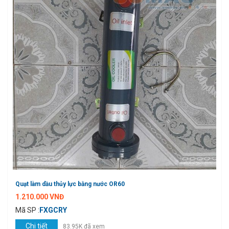
Quạt làm dầu thủy lực bằng nước OR60
1.210.000 VNĐ
Mã SP :
FXGCRY
Chi tiết
83.95K đã xem