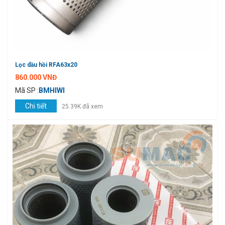
Lọc dầu hồi RFA63x20
860.000 VNĐ
Mã SP :
BMHIWI
Chi tiết
25.39K đã xem