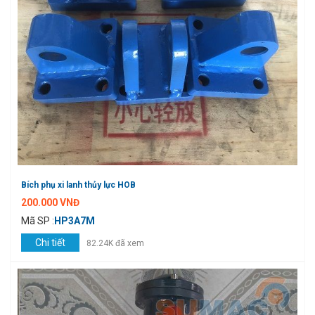
Bích phụ xi lanh thủy lực HOB
200.000 VNĐ
Mã SP :
HP3A7M
Chi tiết
82.24K đã xem