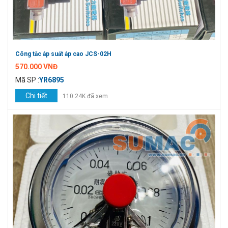
Công tắc áp suất áp cao JCS-02H
570.000 VNĐ
Mã SP :
YR6895
Chi tiết
110.24K đã xem