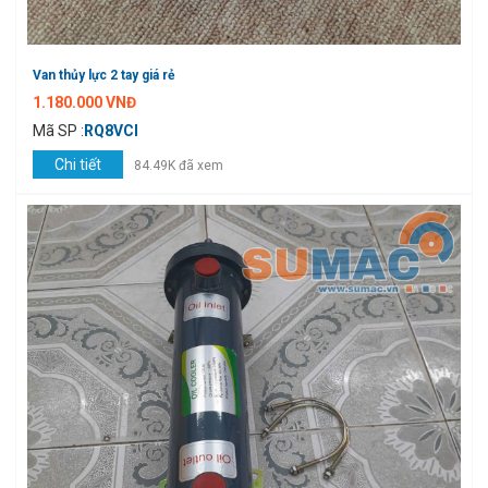
Van thủy lực 2 tay giá rẻ
1.180.000 VNĐ
Mã SP :
RQ8VCI
Chi tiết
84.49K đã xem