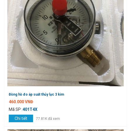
Đồng hồ đo áp suất thủy lực 3 kim
460.000 VNĐ
Mã SP :
401T4X
Chi tiết
77.81K đã xem