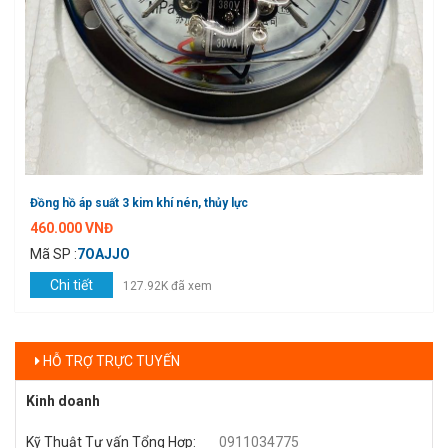
Đồng hồ áp suất 3 kim khí nén, thủy lực
460.000 VNĐ
Mã SP :
7OAJJO
Chi tiết
127.92K đã xem
HỖ TRỢ TRỰC TUYẾN
Kinh doanh
Kỹ Thuật Tư vấn Tổng Hợp
:
0911034775