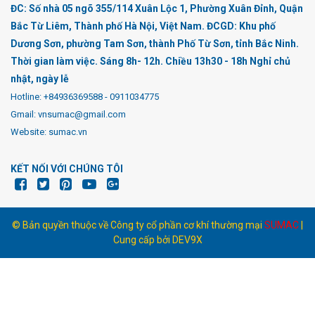
ĐC: Số nhà 05 ngõ 355/114 Xuân Lộc 1, Phường Xuân Đỉnh, Quận
Bắc Từ Liêm, Thành phố Hà Nội, Việt Nam. ĐCGD: Khu phố
Dương Sơn, phường Tam Sơn, thành Phố Từ Sơn, tỉnh Bắc Ninh.
Thời gian làm việc. Sáng 8h- 12h. Chiều 13h30 - 18h Nghỉ chủ
nhật, ngày lễ
Hotline:
+84936369588
-
0911034775
Gmail: vnsumac@gmail.com
Website: sumac.vn
KẾT NỐI VỚI CHÚNG TÔI
© Bản quyền thuộc về Công ty cổ phần cơ khí thường mại
SUMAC
|
Cung cấp bởi
DEV9X