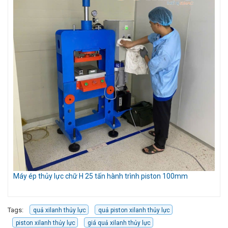
Móc cẩu gắn càng xe nâng 3 tấn
Kẹ
Tags:
quả xilanh thủy lực
quả piston xilanh thủy lực
piston xilanh thủy lực
giá quả xilanh thủy lực