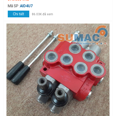
Mã SP :
AID4U7
Chi tiết
86.03K đã xem