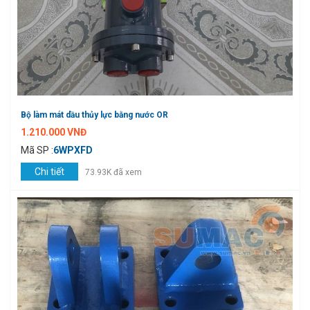
Bộ làm mát dầu thủy lực bằng nước OR
1.210.000 VNĐ
Mã SP :
6WPXFD
Chi tiết
73.93K đã xem