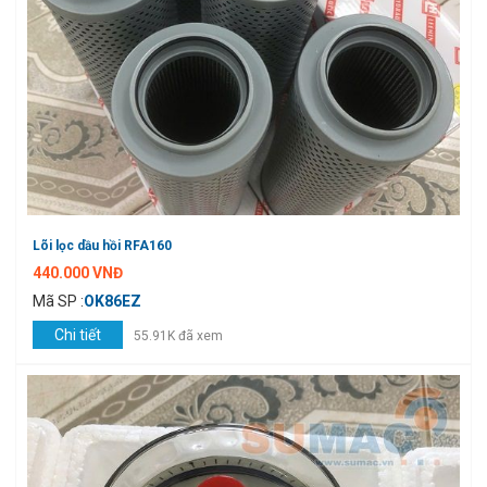
Lõi lọc dầu hồi RFA160
440.000 VNĐ
Mã SP :
OK86EZ
Chi tiết
55.91K đã xem