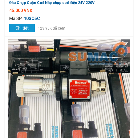
Đầu Chụp Cuộn Coil Nắp chụp coil điện 24V 220V
45.000 VNĐ
Mã SP :
10SC5C
Chi tiết
123.98K đã xem