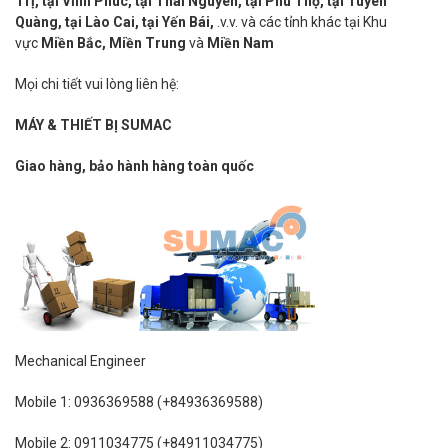
Trị,
tại Vĩnh Phúc, tại Thái Nguyên, tại Phú Thọ, tại Tuyên
Quàng, tại Lào Cai, tại Yến Bái,
.v.v. và các tỉnh khác tại Khu
vực
Miền Bắc, Miền Trung
và
Miền Nam
Mọi chi tiết vui lòng liên hệ:
MÁY & THIẾT BỊ SUMAC
Giao hàng, bảo hành hàng toàn quốc
Mechanical Engineer
Mobile 1: 0936369588 (+84936369588)
Mobile 2: 0911034775 (+84911034775)