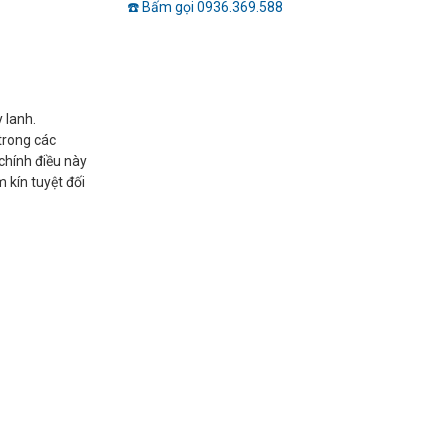
☎️ Bấm gọi 0936.369.588
y lanh.
 trong các
chính điều này
 kín tuyệt đối