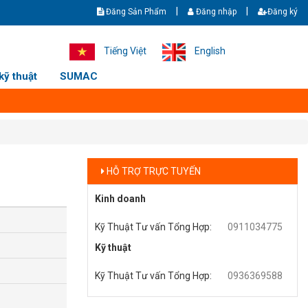
|
|
Đăng Sản Phẩm
Đăng nhập
Đăng ký
- Giao hàng nhanh - Ship cod toàn quốc. Hotline/zalo: +8436369588 - 
Tiếng Việt
English
kỹ thuật
SUMAC
HỖ TRỢ TRỰC TUYẾN
Kinh doanh
Kỹ Thuật Tư vấn Tổng Hợp
:
0911034775
Kỹ thuật
Kỹ Thuật Tư vấn Tổng Hợp
:
0936369588