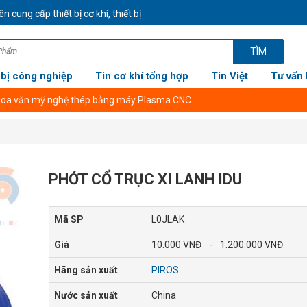
ng cấp thiết bị cơ khí, thiết bị công nghiệp CHÍNH HÃNG GIÁ TỐT NHẤT 
TÌM
 bị công nghiệp
Tin cơ khí tổng hợp
Tin Việt
Tư vấn 
PHỚT CỔ TRỤC XI LANH IDU
Mã SP
L0JLAK
Giá
10.000 VNĐ
-
1.200.000 VNĐ
Hãng sản xuất
PIROS
Nước sản xuất
China