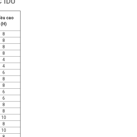
 IDU
iều cao
(H)
8
8
8
8
4
4
6
8
8
6
6
8
8
10
8
10
8