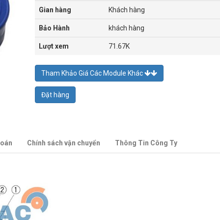
Gian hàng
Khách hàng
Bảo Hành
khách hàng
Lượt xem
71.67K
Tham Khảo Giá Các Module Khác
Đặt hàng
toán
Chính sách vận chuyển
Thông Tin Công Ty