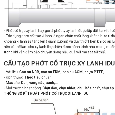
- Phớt cổ trục xy lanh hay gọi là phớt ty xy lanh được lắp đặt tại vị trí 
- Tác dụng phớt cổ trục xi lanh là ngăn chặn chất lỏng không bị rò rỉ d
khoang xi lanh sẽ tăng lên ( giảm xuống) và duy trì ở 1 bên khi có áp
nên có thể làm cho xy lanh thực hiện được hành trình như mong muốn là
trong khi vẫn đảm bảo chuyển động hiệu quả với ma sát tối thiểu.
CẤU TẠO PHỚT CỔ TRỤC XY LANH IDU
- Vật liệu:
Cao su NBR, cao su FKM, cao su ACM, nhựa PTFE,...
- Kích thước:
Theo tiêu chuẩn
- Màu sắc:
Đen, vàng nâu, xanh,...
- Môi trường hoạt động:
Chịu dầu, chịu nhiệt, chịu hóa chất, chịu áp
THÔNG SỐ KĨ THUẬT PHỚT CỔ TRỤC XI LANH IDU