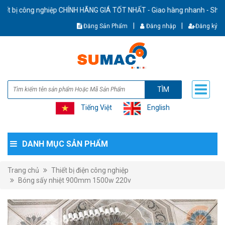
ị công nghiệp CHÍNH HÃNG GIÁ TỐT NHẤT - Giao hàng nhanh - Ship cod t
|
|
Đăng Sản Phẩm
Đăng nhập
Đăng ký
TÌM
Tiếng Việt
English
DANH MỤC SẢN PHẨM
Trang chủ
Thiết bị điện công nghiệp
Bóng sấy nhiệt 900mm 1500w 220v