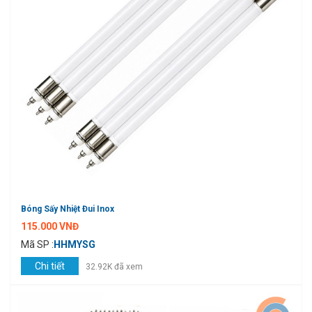
Bóng Sấy Nhiệt Đui Inox
115.000 VNĐ
Mã SP :
HHMYSG
Chi tiết
32.92K đã xem