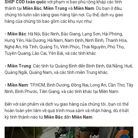
SHIP COD toàn quốc
với phạm vi bao phủ rộng khắp các tỉnh
thành tại
Miền Bắc
,
Miền Trung
và
Miền Nam
. Dù bạn ở đâu,
chúng tôi luôn sẵn sàng giao hàng tận nơi. Cụ thể, dịch vụ giao
hàng của chúng tôi bao gồm các khu vực như:
- Miền Bắc
: Hà Nội, Bắc Ninh, Bắc Giang, Lạng Sơn, Hải Phòng,
Hưng Yên, Hải Dương, Hà Nam, Nam Định, Ninh Bình, Thanh Hóa,
Nghệ An, Hà Tĩnh, Quảng Trị, Vĩnh Phúc, Thái Nguyên, Phú Thọ,
Tuyên Quang, Lào Cai, Yên Bái, và các tỉnh khác.
- Miền Trung
: Các tỉnh từ Quảng Bình đến Bình Định, Đà Nẵng, Huế,
Quảng Ngãi, Quảng Nam, và các tỉnh miền Trung khác.
- Miền Nam
: TP.HCM, Bình Dương, Đồng Nai, Long An, Cần Thơ, Tây
Ninh, Bình Phước, Tiền Giang, và các tỉnh khác tại Miền Nam.
Đến với sản phẩm và dịch vụ giao hàng của chúng tôi , bạn có thể
hoàn toàn yên tâm về quá trình mua sắm và nhận hàng, dù ở bất
kỳ tỉnh thành nào từ
Miền Bắc
đến
Miền Nam
.