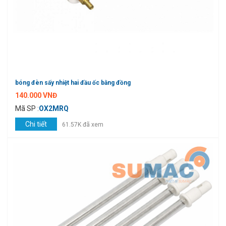
bóng đèn sấy nhiệt hai đầu ốc bằng đồng
140.000 VNĐ
Mã SP :
OX2MRQ
Chi tiết
61.57K đã xem