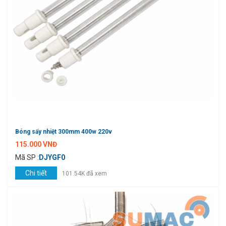
Bóng sấy nhiệt 300mm 400w 220v
115.000 VNĐ
Mã SP :
DJYGF0
Chi tiết
101.54K đã xem