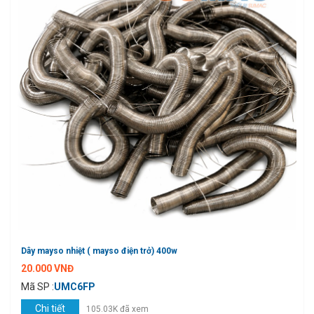
Dây mayso nhiệt ( mayso điện trở) 400w
20.000 VNĐ
Mã SP :
UMC6FP
Chi tiết
105.03K đã xem