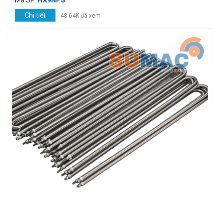
Mã SP :
HX9NPS
Chi tiết
48.64K đã xem