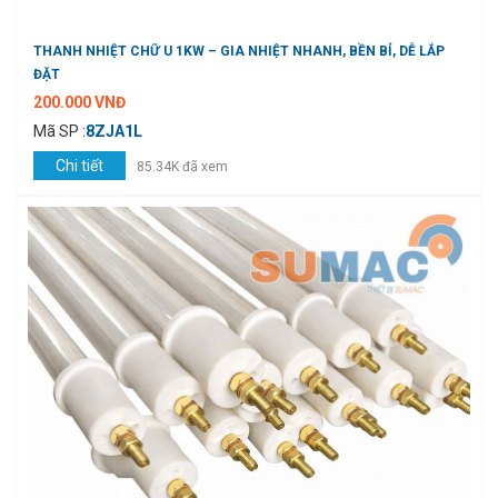
THANH NHIỆT CHỮ U 1KW – GIA NHIỆT NHANH, BỀN BỈ, DỄ LẮP
ĐẶT
200.000 VNĐ
Mã SP :
8ZJA1L
Chi tiết
85.34K đã xem