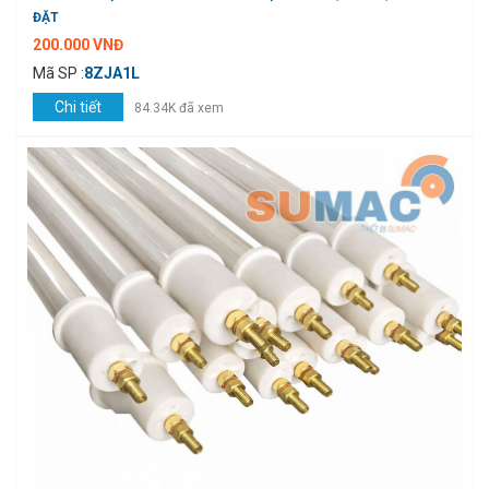
ĐẶT
200.000 VNĐ
Mã SP :
8ZJA1L
Chi tiết
84.34K đã xem