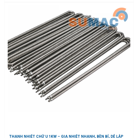
THANH NHIỆT CHỮ U 1KW – GIA NHIỆT NHANH, BỀN BỈ, DỄ LẮP