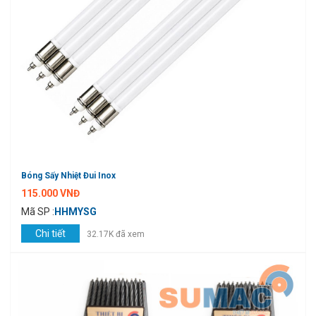
Bóng Sấy Nhiệt Đui Inox
115.000 VNĐ
Mã SP :
HHMYSG
Chi tiết
32.17K đã xem