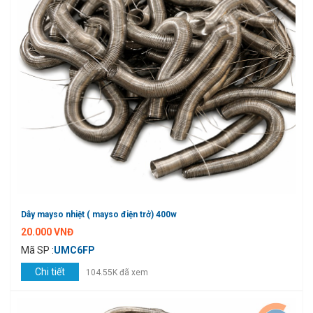
Dây mayso nhiệt ( mayso điện trở) 400w
20.000 VNĐ
Mã SP :
UMC6FP
Chi tiết
104.55K đã xem