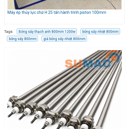
Móc cẩu gắn càng xe nâng 3 tấn
Kẹ
Tags:
Bóng sấy thạch anh 800mm 1200w
bóng sấy nhiệt 800mm
bóng sấy 800mm
giá bóng sấy nhiệt 800mm