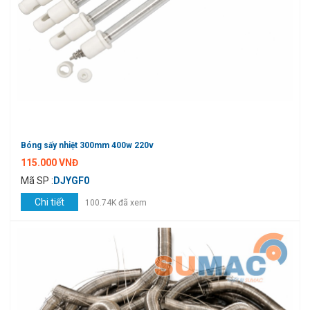
Bóng sấy nhiệt 300mm 400w 220v
115.000 VNĐ
Mã SP :
DJYGF0
Chi tiết
100.74K đã xem