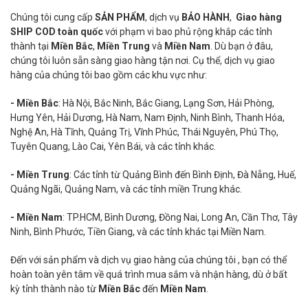
Chúng tôi cung cấp
SẢN PHẨM
, dịch vụ
BẢO HÀNH
,
Giao hàng
SHIP COD toàn quốc
với phạm vi bao phủ rộng khắp các tỉnh
thành tại
Miền Bắc
,
Miền Trung
và
Miền Nam
. Dù bạn ở đâu,
chúng tôi luôn sẵn sàng giao hàng tận nơi. Cụ thể, dịch vụ giao
hàng của chúng tôi bao gồm các khu vực như:
- Miền Bắc
: Hà Nội, Bắc Ninh, Bắc Giang, Lạng Sơn, Hải Phòng,
Hưng Yên, Hải Dương, Hà Nam, Nam Định, Ninh Bình, Thanh Hóa,
Nghệ An, Hà Tĩnh, Quảng Trị, Vĩnh Phúc, Thái Nguyên, Phú Thọ,
Tuyên Quang, Lào Cai, Yên Bái, và các tỉnh khác.
- Miền Trung
: Các tỉnh từ Quảng Bình đến Bình Định, Đà Nẵng, Huế,
Quảng Ngãi, Quảng Nam, và các tỉnh miền Trung khác.
- Miền Nam
: TP.HCM, Bình Dương, Đồng Nai, Long An, Cần Thơ, Tây
Ninh, Bình Phước, Tiền Giang, và các tỉnh khác tại Miền Nam.
Đến với sản phẩm và dịch vụ giao hàng của chúng tôi , bạn có thể
hoàn toàn yên tâm về quá trình mua sắm và nhận hàng, dù ở bất
kỳ tỉnh thành nào từ
Miền Bắc
đến
Miền Nam
.