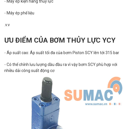
- Máy ép kiện hàng thủy lực
- Máy ép phế liệu
.v.v
ƯU ĐIỂM CỦA BƠM THỦY LỰC YCY
- Áp suất cao: Áp suất tối đa của bơm Piston SCY lên tới 315 bar
- Có thể chỉnh lưu lượng dầu đầu ra vì vậy bơm SCY phù hợp với
nhiều dải công suất động cơ