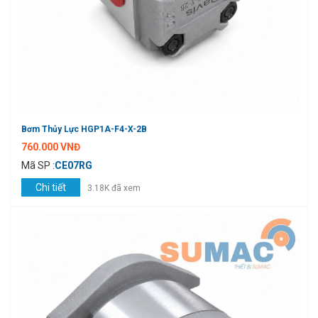
Bơm Thủy Lực HGP1A-F4-X-2B
760.000 VNĐ
Mã SP :
CE07RG
Chi tiết
3.18K đã xem