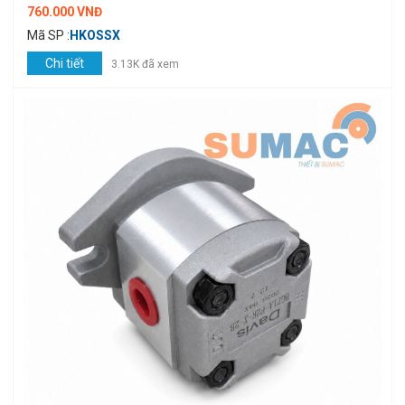
760.000 VNĐ
Mã SP :
HKOSSX
Chi tiết
3.13K đã xem