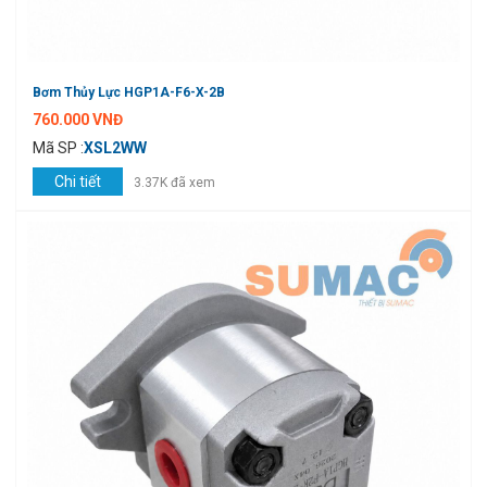
Bơm Thủy Lực HGP1A-F6-X-2B
760.000 VNĐ
Mã SP :
XSL2WW
Chi tiết
3.37K đã xem