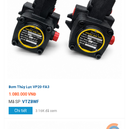
Bơm Thủy Lực VP20-FA3
1.080.000 VNĐ
Mã SP :
VTZBWF
Chi tiết
3.16K đã xem