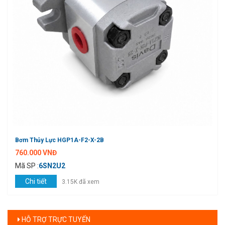
Bơm Thủy Lực HGP1A-F2-X-2B
760.000 VNĐ
Mã SP :
6SN2U2
Chi tiết
3.15K đã xem
HỖ TRỢ TRỰC TUYẾN