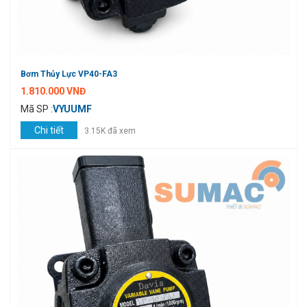
Bơm Thủy Lực VP40-FA3
1.810.000 VNĐ
Mã SP :
VYUUMF
Chi tiết
3.15K đã xem