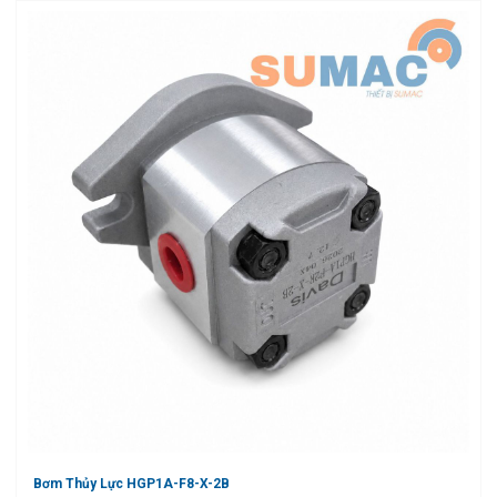
Bơm Thủy Lực HGP1A-F8-X-2B