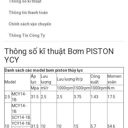
Thông số kĩ thuật
Thông tin thanh toán
Chính sách vận chuyển
Thông Tin Công Ty
Thông số kĩ thuật Bơm PISTON
YCY
Danh sách các model bơm piston thủy lực
Áp
Lưu
Công
Momen
Lưu lượng lít/p
Model
lực
lượng
suất
xoắn
Mpa
ml/r
1000rpm
1500rpm
1000rpm
N.m
MCY14-
2.5
31.5
2.5
2.5
3.75
1.43
17.5
1B
MCY14-
1B
SCY14-1B
YCY14-1B
10
31.5
10
10
15
5.7
54.6