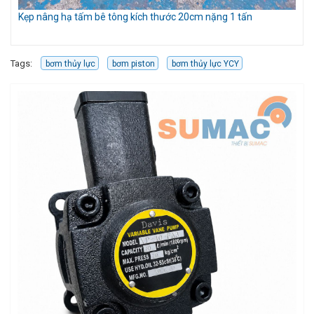
Kẹp nâng hạ tấm bê tông kích thước 20cm nặng 1 tấn
Bộ
Tags:
bơm thủy lực
bơm piston
bơm thủy lực YCY