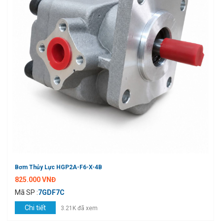
Bơm Thủy Lực HGP2A-F6-X-4B
825.000 VNĐ
Mã SP :
7GDF7C
Chi tiết
3.21K đã xem