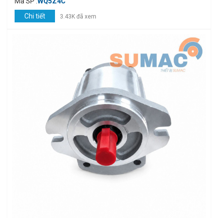
Mã SP :
WQ5Z4C
Chi tiết
3.43K đã xem