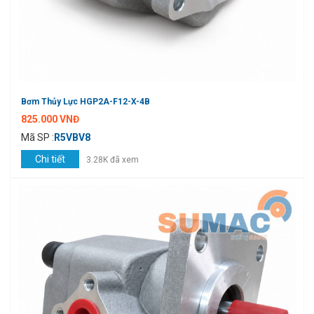
Bơm Thủy Lực HGP2A-F12-X-4B
825.000 VNĐ
Mã SP :
R5VBV8
Chi tiết
3.28K đã xem