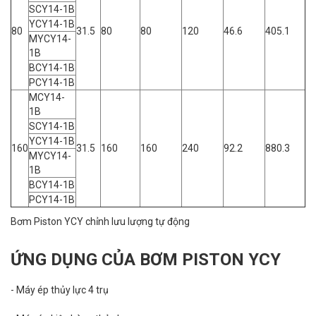
SCY14-1B
YCY14-1B
80
31.5
80
80
120
46.6
405.1
MYCY14-
1B
BCY14-1B
PCY14-1B
MCY14-
1B
SCY14-1B
YCY14-1B
160
31.5
160
160
240
92.2
880.3
MYCY14-
1B
BCY14-1B
PCY14-1B
Bơm Piston YCY chỉnh lưu lượng tự động
ỨNG DỤNG CỦA BƠM PISTON YCY
- Máy ép thủy lực 4 trụ