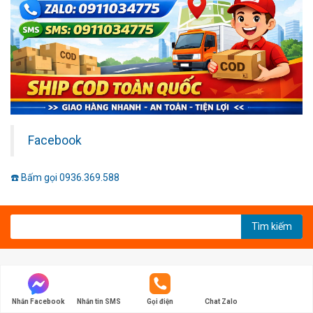
Facebook
☎️ Bấm gọi 0936.369.588
Tìm kiếm
THIẾT BỊ SUMAC - CHUYÊN CUNG CẤP THIẾT BỊ GIÁ TỐT NHẤT
Nhắn Facebook
Nhắn tin SMS
Gọi điện
Chat Zalo