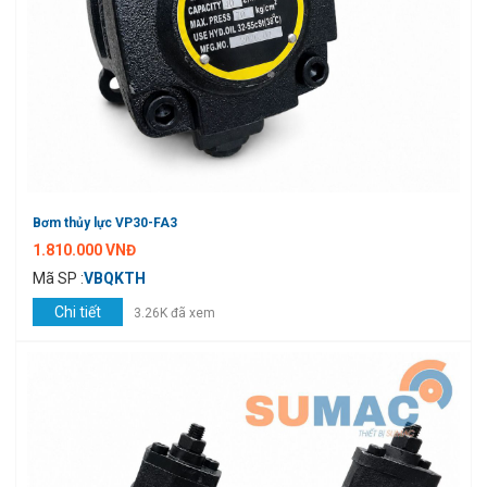
Bơm thủy lực VP30-FA3
1.810.000 VNĐ
Mã SP :
VBQKTH
Chi tiết
3.26K đã xem