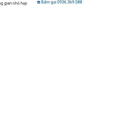
☎️ Bấm gọi 0936.369.588
ông gian nhỏ hẹp