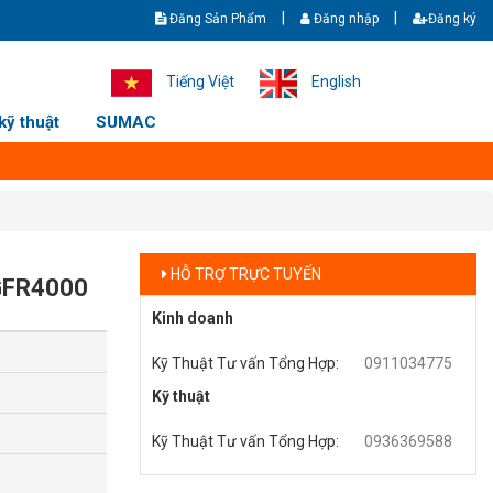
|
|
Đăng Sản Phẩm
Đăng nhập
Đăng ký
- Giao hàng nhanh - Ship cod toàn quốc. Hotline/zalo: +8436369588 - 0
Tiếng Việt
English
kỹ thuật
SUMAC
HỖ TRỢ TRỰC TUYẾN
GFR4000
Kinh doanh
Kỹ Thuật Tư vấn Tổng Hợp
:
0911034775
Kỹ thuật
Kỹ Thuật Tư vấn Tổng Hợp
:
0936369588