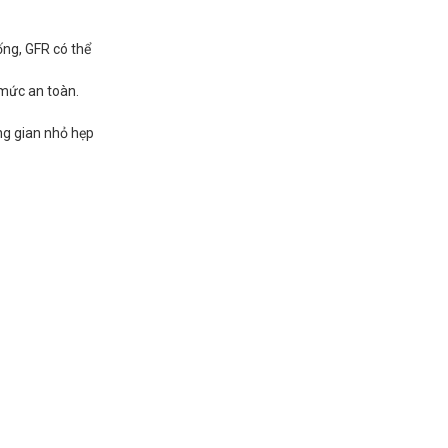
ống, GFR có thể
 mức an toàn.
ông gian nhỏ hẹp