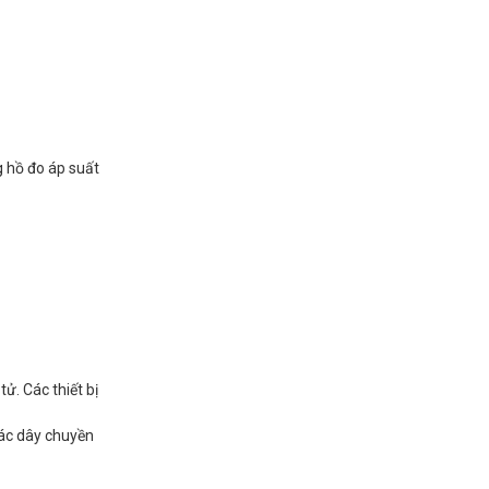
g hồ đo áp suất
ử. Các thiết bị
các dây chuyền