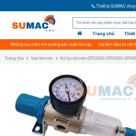
Thiết bị SUMAC chuyên cu
Trang chủ
Thiết
Giới thiệu công ty
Thông tin tài khoản thanh toán
Trang chủ
Van khí nén
Bộ lọc khí nén GFR2000 GFR3000 GFR4