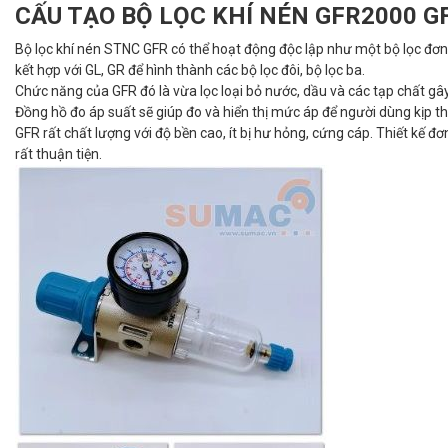
CẤU TẠO BỘ LỌC KHÍ NÉN GFR2000 G
Bộ lọc khí nén STNC GFR có thể hoạt động độc lập như một bộ lọc đơn 
kết hợp với GL, GR để hình thành các bộ lọc đôi, bộ lọc ba.
Chức năng của GFR đó là vừa lọc loại bỏ nước, dầu và các tạp chất gây
Đồng hồ đo áp suất sẽ giúp đo và hiển thị mức áp để người dùng kịp thờ
GFR rất chất lượng với độ bền cao, ít bị hư hỏng, cứng cáp. Thiết kế đ
rất thuận tiện.