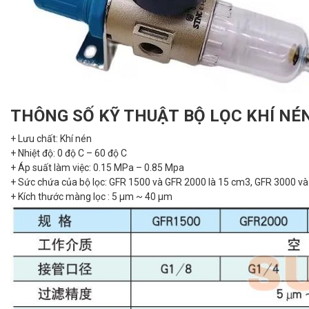
THÔNG SỐ KỸ THUẬT BỘ LỌC KHÍ NÉ
+ Lưu chất: Khí nén
+ Nhiệt độ: 0 độ C – 60 độ C
+ Áp suất làm việc: 0.15 MPa – 0.85 Mpa
+ Sức chứa của bộ lọc: GFR 1500 và GFR 2000 là 15 cm3, GFR 3000 và
+ Kích thước màng lọc : 5 µm ~ 40 µm