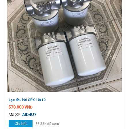
Lọc dầu hồi SPX 10x10
570.000 VNĐ
Mã SP :
AID4U7
Chi tiết
86.36K đã xem