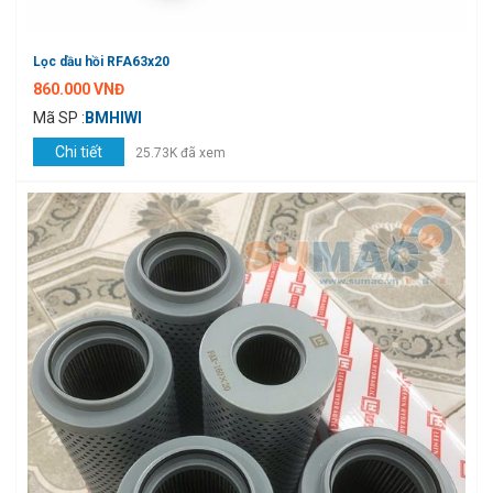
Lọc dầu hồi RFA63x20
860.000 VNĐ
Mã SP :
BMHIWI
Chi tiết
25.73K đã xem