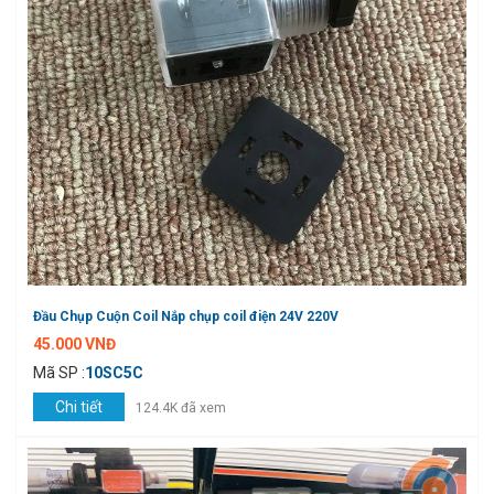
Đầu Chụp Cuộn Coil Nắp chụp coil điện 24V 220V
45.000 VNĐ
Mã SP :
10SC5C
Chi tiết
124.4K đã xem