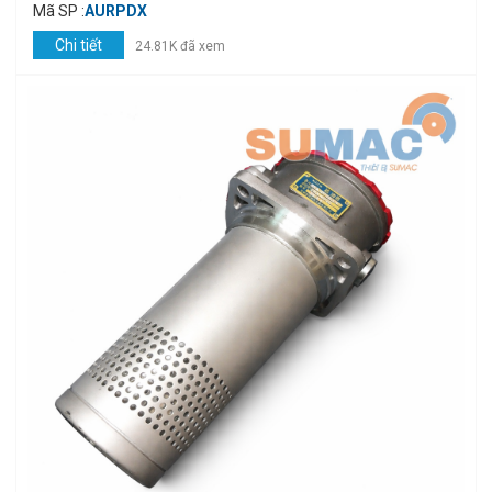
Mã SP :
AURPDX
Chi tiết
24.81K đã xem