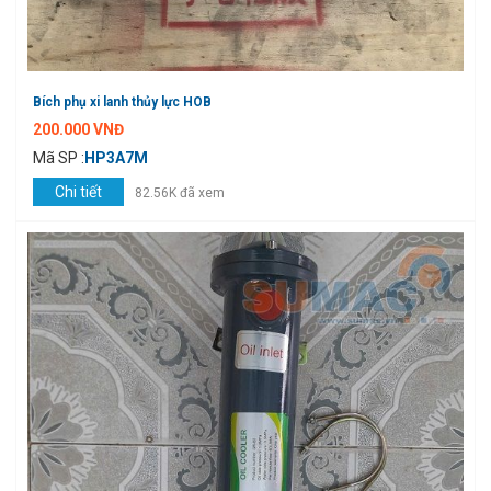
Bích phụ xi lanh thủy lực HOB
200.000 VNĐ
Mã SP :
HP3A7M
Chi tiết
82.56K đã xem