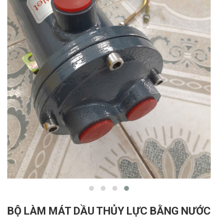
BỘ LÀM MÁT DẦU THỦY LỰC BẰNG NƯỚC