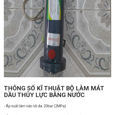
THÔNG SỐ KĨ THUẬT BỘ LÀM MÁT
DẦU THỦY LỰC BẰNG NƯỚC
- Áp suất làm việc tối đa: 20bar (2MPa)