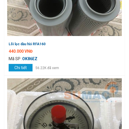
Lõi lọc dầu hồi RFA160
440.000 VNĐ
Mã SP :
OK86EZ
Chi tiết
56.22K đã xem