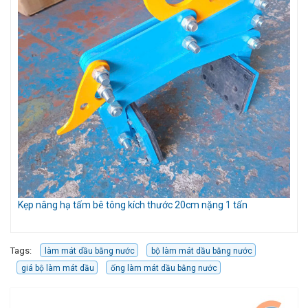
Kẹp nâng hạ tấm bê tông kích thước 20cm nặng 1 tấn
Bộ
Tags:
làm mát dầu bằng nước
bộ làm mát dầu bằng nước
giá bộ làm mát dầu
ống làm mát dầu bằng nước