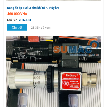
Đồng hồ áp suất 3 kim khí nén, thủy lực
460.000 VNĐ
Mã SP :
7OAJJO
Chi tiết
128.33K đã xem