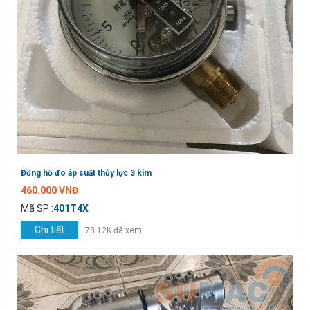
Đồng hồ đo áp suất thủy lực 3 kim
460.000 VNĐ
Mã SP :
401T4X
Chi tiết
78.12K đã xem