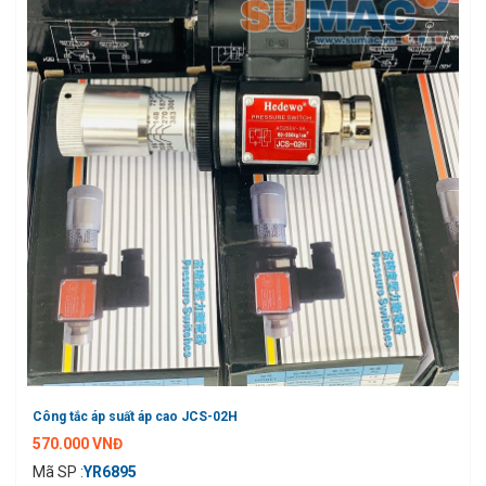
Công tắc áp suất áp cao JCS-02H
570.000 VNĐ
Mã SP :
YR6895