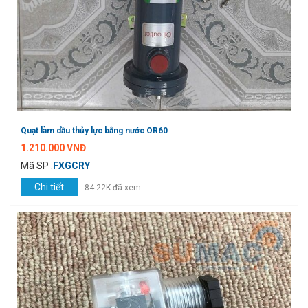
Quạt làm dầu thủy lực bằng nước OR60
1.210.000 VNĐ
Mã SP :
FXGCRY
Chi tiết
84.22K đã xem