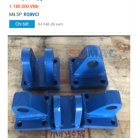
1.180.000 VNĐ
Mã SP :
RQ8VCI
Chi tiết
84.94K đã xem