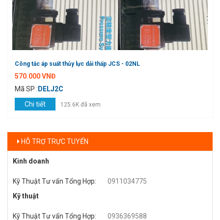
Công tắc áp suất thủy lực dải thấp JCS - 02NL
570.000 VNĐ
Mã SP :
DELJ2C
Chi tiết
125.6K đã xem
HỖ TRỢ TRỰC TUYẾN
Kinh doanh
Kỹ Thuật Tư vấn Tổng Hợp
:
0911034775
Kỹ thuật
Kỹ Thuật Tư vấn Tổng Hợp
:
0936369588