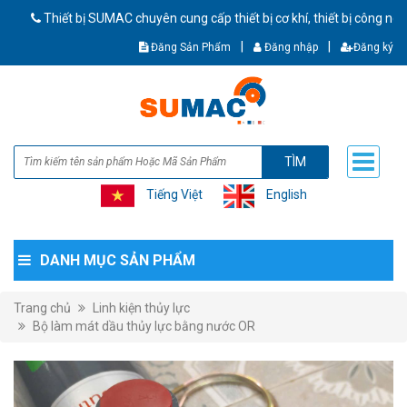
iết bị SUMAC chuyên cung cấp thiết bị cơ khí, thiết bị công nghiệp CH
|
|
Đăng Sản Phẩm
Đăng nhập
Đăng ký
TÌM
Tiếng Việt
English
DANH MỤC SẢN PHẨM
Trang chủ
Linh kiện thủy lực
Bộ làm mát dầu thủy lực bằng nước OR