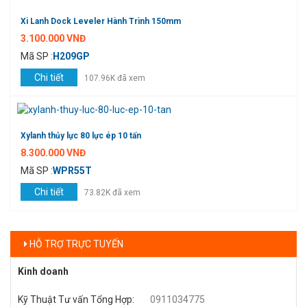
Xi Lanh Dock Leveler Hành Trình 150mm
3.100.000 VNĐ
Mã SP :
H209GP
Chi tiết
107.96K đã xem
Xylanh thủy lực 80 lực ép 10 tấn
8.300.000 VNĐ
Mã SP :
WPR55T
Chi tiết
73.82K đã xem
HỖ TRỢ TRỰC TUYẾN
Kinh doanh
Kỹ Thuật Tư vấn Tổng Hợp
:
0911034775