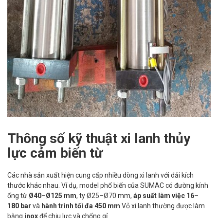
Thông số kỹ thuật xi lanh thủy
lực cảm biến từ
Các nhà sản xuất hiện cung cấp nhiều dòng xi lanh với dải kích
thước khác nhau. Ví dụ, model phổ biến của SUMAC có đường kính
ống từ
Ø40–Ø125 mm
, ty Ø25–Ø70 mm,
áp suất làm việc 16–
180 bar
và
hành trình tối đa 450 mm
Vỏ xi lanh thường được làm
bằng
inox
để chịu lực và chống gỉ