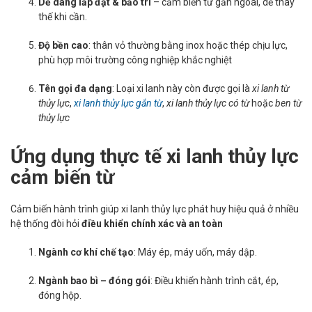
Dễ dàng lắp đặt & bảo trì
– cảm biến từ gắn ngoài, dễ thay
thế khi cần.
Độ bền cao
: thân vỏ thường bằng inox hoặc thép chịu lực,
phù hợp môi trường công nghiệp khắc nghiệt
Tên gọi đa dạng
: Loại xi lanh này còn được gọi là
xi lanh từ
thủy lực
,
xi lanh thủy lực gắn từ
,
xi lanh thủy lực có từ
hoặc
ben từ
thủy lực
Ứng dụng thực tế xi lanh thủy lực
cảm biến từ
Cảm biến hành trình giúp xi lanh thủy lực phát huy hiệu quả ở nhiều
hệ thống đòi hỏi
điều khiển chính xác và an toàn
Ngành cơ khí chế tạo
: Máy ép, máy uốn, máy dập.
Ngành bao bì – đóng gói
: Điều khiển hành trình cắt, ép,
đóng hộp.