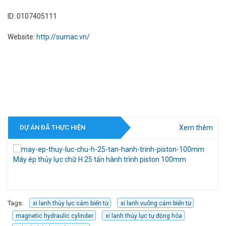
ID: 0107405111
Website:
http://sumac.vn/
Xem thêm
DỰ ÁN ĐÃ THỰC HIỆN
Móc cẩu gắn càng xe nâng 3 tấn
Kẹ
Tags:
xi lanh thủy lực cảm biến từ
xi lanh vuông cảm biến từ
magnetic hydraulic cylinder
xi lanh thủy lực tự động hóa