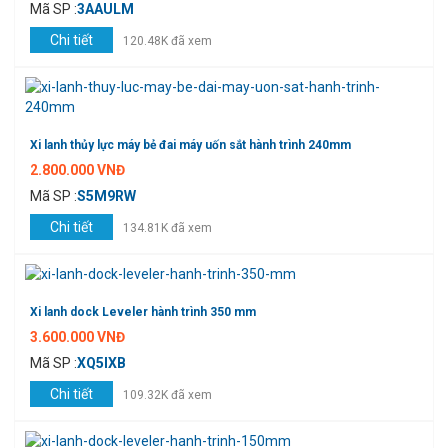
Mã SP :
3AAULM
Chi tiết
120.48K đã xem
Xi lanh thủy lực máy bẻ đai máy uốn sắt hành trình 240mm
2.800.000 VNĐ
Mã SP :
S5M9RW
Chi tiết
134.81K đã xem
Xi lanh dock Leveler hành trình 350 mm
3.600.000 VNĐ
Mã SP :
XQ5IXB
Chi tiết
109.32K đã xem