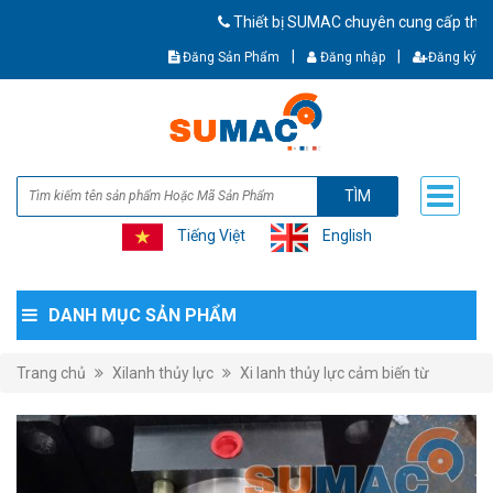
Thiết bị SUMAC chuyên cung cấp thiết bị c
|
|
Đăng Sản Phẩm
Đăng nhập
Đăng ký
TÌM
Tiếng Việt
English
DANH MỤC SẢN PHẨM
Trang chủ
Xilanh thủy lực
Xi lanh thủy lực cảm biến từ