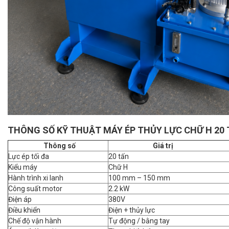
THÔNG SỐ KỸ THUẬT MÁY ÉP THỦY LỰC CHỮ H 20
Thông số
Giá tr
Lực ép tối đa
20 tấn
Kiểu máy
Chữ H
Hành trình xi lanh
100 mm – 150 mm
Công suất motor
2.2 kW
Điện áp
380V
Điều khiển
Điện + thủy lực
Chế độ vận hành
Tự động / bằng tay