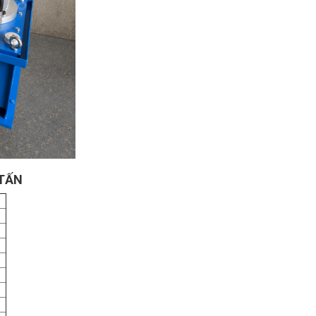
 TẤN
ị