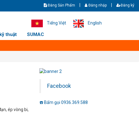
|
|
Đăng Sản Phẩm
Đăng nhập
Đăng ký
- Giao hàng nhanh - Ship cod toàn quốc. Hotline/zalo: +8436369588 - 0
Tiếng Việt
English
kỹ thuật
SUMAC
Facebook
☎️ Bấm gọi 0936.369.588
ạn, ép vòng bi,