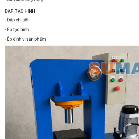
DẬP TẠO HÌNH
- Dập chi tiết
- Ép tạo hình
- Ép định vị sản phẩm