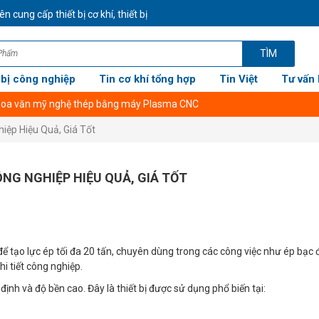
ng cấp thiết bị cơ khí, thiết bị công nghiệp CHÍNH HÃNG GIÁ TỐT NHẤT 
TÌM
 bị công nghiệp
Tin cơ khí tổng hợp
Tin Việt
Tư vấn 
 hoa văn mỹ nghệ thép bằng máy Plasma CNC
iệp Hiệu Quả, Giá Tốt
ÔNG NGHIỆP HIỆU QUẢ, GIÁ TỐT
 tạo lực ép tối đa 20 tấn, chuyên dùng trong các công việc như ép bạc đ
hi tiết công nghiệp.
ịnh và độ bền cao. Đây là thiết bị được sử dụng phổ biến tại: