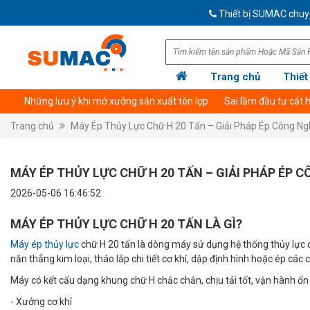
Thiết bị SUMAC chuyên cu
Trang chủ
Thiết
Giới thiệu công ty
Những lưu ý khi mở xưởng sản xuất tôn lợp
Thông tin tài khoản thanh toán
Sai lầm đầu tư cắt
Trang chủ
Máy Ép Thủy Lực Chữ H 20 Tấn – Giải Pháp Ép Công Ngh
MÁY ÉP THỦY LỰC CHỮ H 20 TẤN – GIẢI PHÁP ÉP C
2026-05-06 16:46:52
MÁY ÉP THỦY LỰC CHỮ H 20 TẤN LÀ GÌ?
Máy ép thủy lực
chữ H 20 tấn là dòng máy sử dụng hệ thống thủy lực để
nắn thẳng kim loại, tháo lắp chi tiết cơ khí, dập định hình hoặc ép các c
Máy có kết cấu dạng khung chữ H chắc chắn, chịu tải tốt, vận hành ổn đ
- Xưởng cơ khí