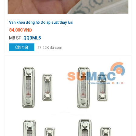
Van khóa đồng hồ đo áp suất thủy lực
84.000 VNĐ
Mã SP :
QQBML5
Chi tiết
27.22K đã xem