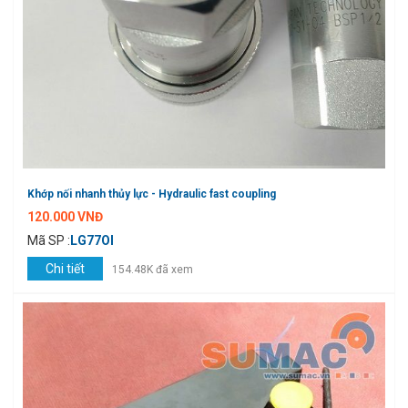
Khớp nối nhanh thủy lực - Hydraulic fast coupling
120.000 VNĐ
Mã SP :
LG77OI
Chi tiết
154.48K đã xem