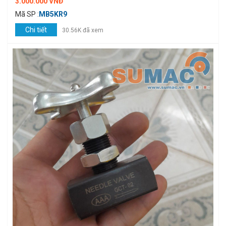
3.000.000 VNĐ
Mã SP :
MB5KR9
Chi tiết
30.56K đã xem