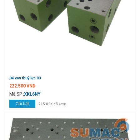
Đế van thuỷ lực 03
222.500 VNĐ
Mã SP :
XKL6NY
Chi tiết
215.02K đã xem