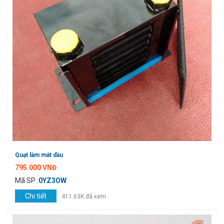
Quạt làm mát dầu
795.000 VNĐ
Mã SP :
0YZ3OW
Chi tiết
411.63K đã xem