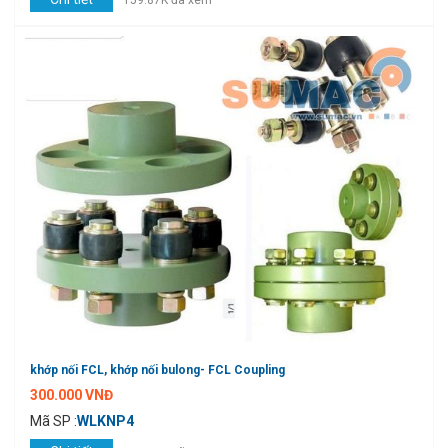
159.87K đã xem
khớp nối FCL, khớp nối bulong- FCL Coupling
300.000 VNĐ
Mã SP :
WLKNP4