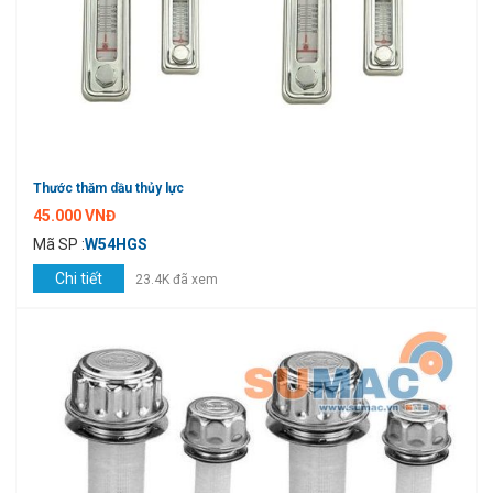
Thước thăm dầu thủy lực
45.000 VNĐ
Mã SP :
W54HGS
Chi tiết
23.4K đã xem