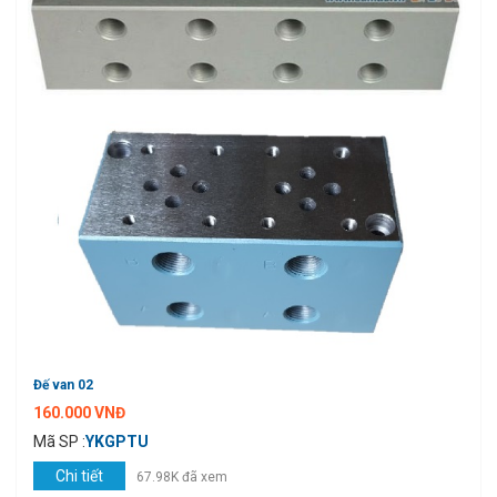
Đế van 02
160.000 VNĐ
Mã SP :
YKGPTU
Chi tiết
67.98K đã xem