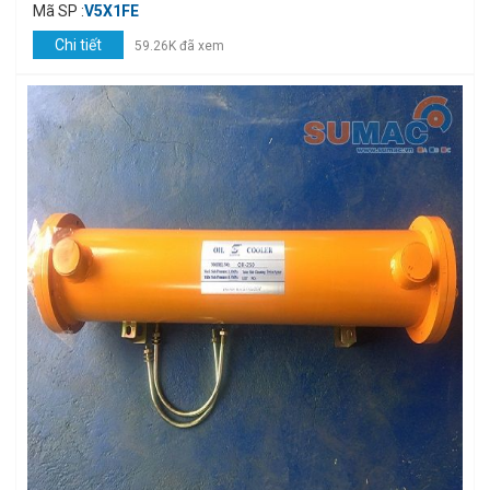
Mã SP :
V5X1FE
Chi tiết
59.26K đã xem