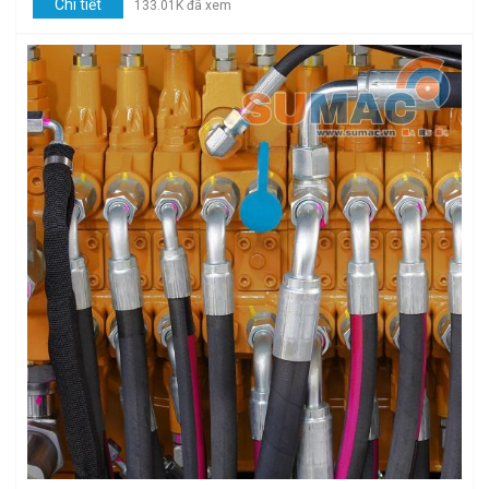
Chi tiết
133.01K đã xem