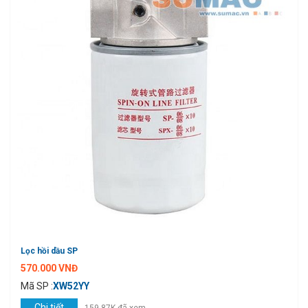
Lọc hồi dầu SP
570.000 VNĐ
Mã SP :
XW52YY
Chi tiết