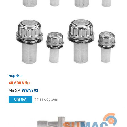
Nắp dầu
48.600 VNĐ
Mã SP :
WWNY93
Chi tiết
11.83K đã xem