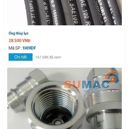
Ống thủy lực
28.500 VNĐ
Mã SP :
1HI9DF
Chi tiết
167.68K đã xem