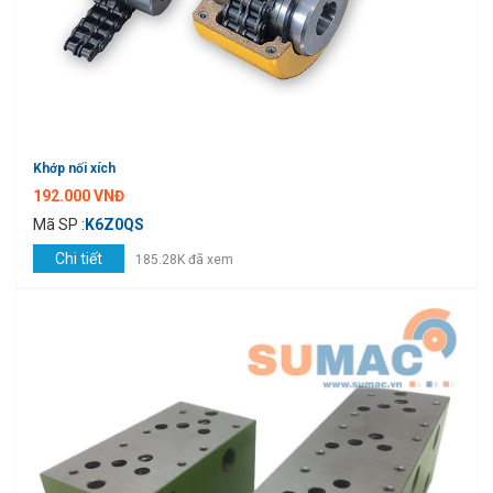
Khớp nối xích
192.000 VNĐ
Mã SP :
K6Z0QS
Chi tiết
185.28K đã xem