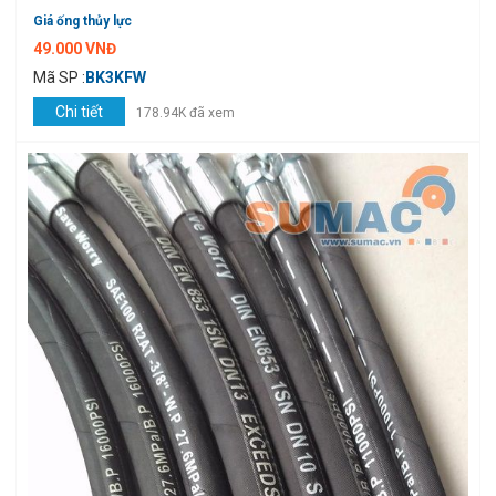
Giá ống thủy lực
49.000 VNĐ
Mã SP :
BK3KFW
Chi tiết
178.94K đã xem