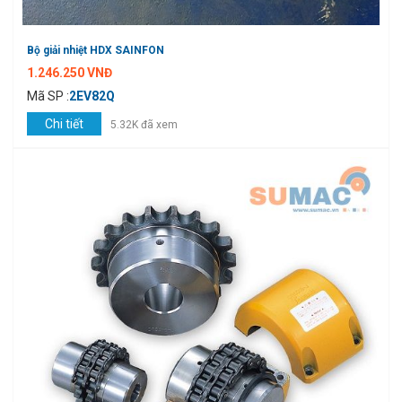
Bộ giải nhiệt HDX SAINFON
1.246.250 VNĐ
Mã SP :
2EV82Q
Chi tiết
5.32K đã xem