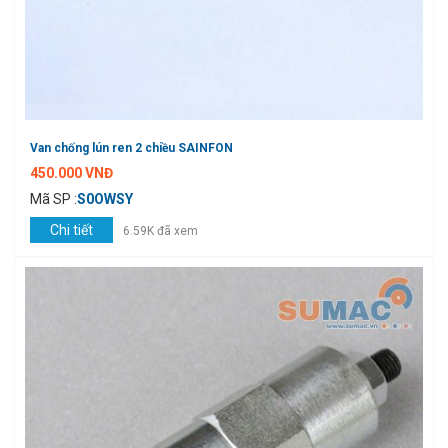
Van chống lún ren 2 chiều SAINFON
450.000 VNĐ
Mã SP :
S0OWSY
Chi tiết
6.59K đã xem