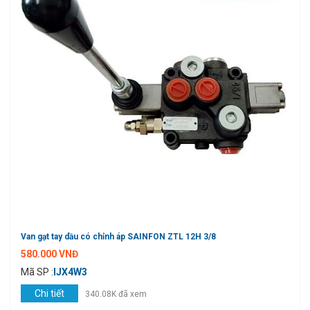
Van gạt tay dầu có chỉnh áp SAINFON ZTL 12H 3/8
580.000 VNĐ
Mã SP :
IJX4W3
Chi tiết
340.08K đã xem