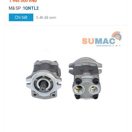
1.945.000 VNĐ
Mã SP :
1QNTL2
Chi tiết
5.4K đã xem