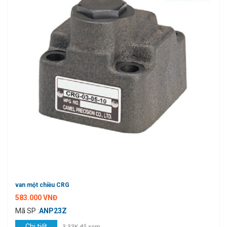
van một chiều CRG
583.000 VNĐ
Mã SP :
ANP23Z
Chi tiết