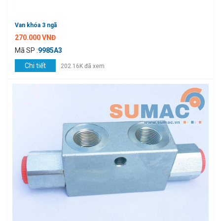
Van khóa 3 ngã
270.000 VNĐ
Mã SP :
9985A3
Chi tiết
202.16K đã xem