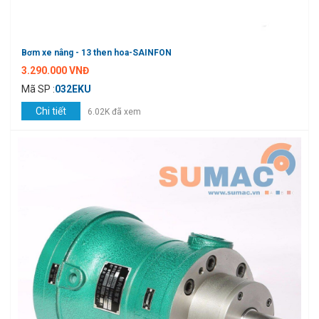
Bơm xe nâng - 13 then hoa-SAINFON
3.290.000 VNĐ
Mã SP :
032EKU
Chi tiết
6.02K đã xem