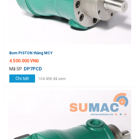
Bơm PISTON thẳng MCY
4.500.000 VNĐ
Mã SP :
DP7PCD
Chi tiết
104.45K đã xem