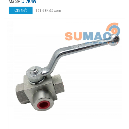
Mã SP :
JI7K4W
Chi tiết
191.63K đã xem