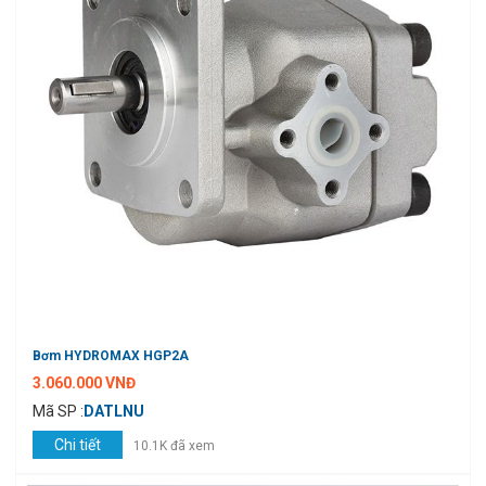
Bơm HYDROMAX HGP2A
3.060.000 VNĐ
Mã SP :
DATLNU
Chi tiết
10.1K đã xem