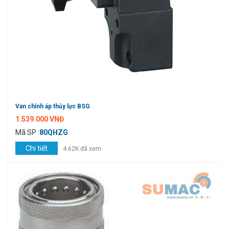
Van chỉnh áp thủy lực BSG
1.539.000 VNĐ
Mã SP :
80QHZG
Chi tiết
4.62K đã xem