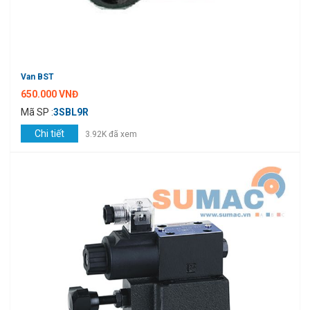
Van BST
650.000 VNĐ
Mã SP :
3SBL9R
Chi tiết
3.92K đã xem