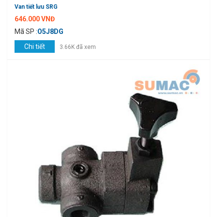
Van tiết lưu SRG
646.000 VNĐ
Mã SP :
O5J8DG
Chi tiết
3.66K đã xem