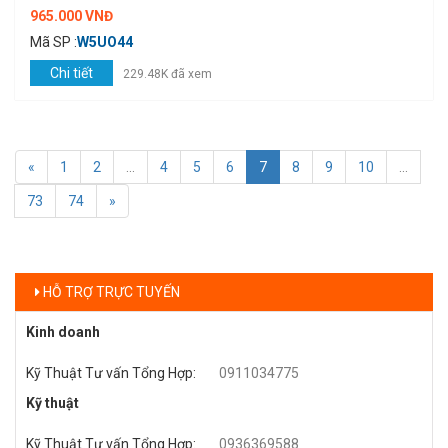
965.000 VNĐ
Mã SP :
W5UO44
Chi tiết
229.48K đã xem
«
1
2
...
4
5
6
7
8
9
10
...
73
74
»
HỖ TRỢ TRỰC TUYẾN
Kinh doanh
Kỹ Thuật Tư vấn Tổng Hợp
:
0911034775
Kỹ thuật
Kỹ Thuật Tư vấn Tổng Hợp
:
0936369588