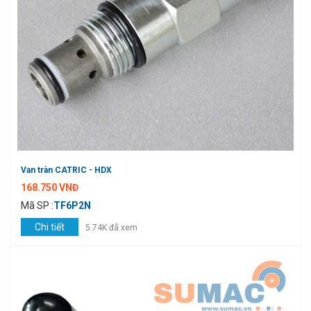
Van tràn CATRIC - HDX
168.750 VNĐ
Mã SP :
TF6P2N
Chi tiết
5.74K đã xem