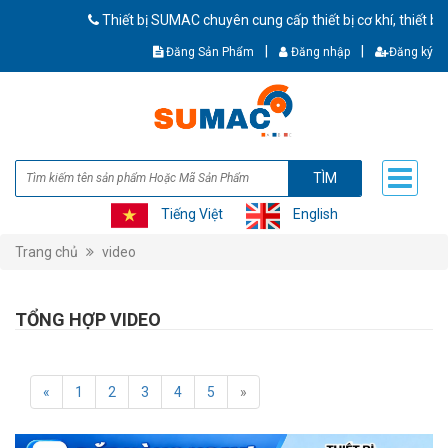
Thiết bị SUMAC chuyên cung cấp thiết bị cơ khí, thiết 
|
|
Đăng Sản Phẩm
Đăng nhập
Đăng ký
TÌM
Tiếng Việt
English
Trang chủ
video
TỔNG HỢP VIDEO
«
1
2
3
4
5
»