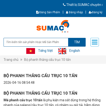
Thiết bị SUMAC chuyên cung cấ
|
|
Đăng Sản Phẩm
Đăng nhập
Đăng ký
TÌM
Tiếng Việt
English
Trang chủ
Bộ phanh thắng cẩu trục 10 tấn
BỘ PHANH THẮNG CẨU TRỤC 10 TẤN
2026-04-16 08:54:48
BỘ PHANH THẮNG CẨU TRỤC 10 TẤN
Má phanh cẩu trục 10 tấn
là phụ kiện ma sát dùng trong hệ thống
phanh của palang/cầu trục 10 tấn, có nhiệm vụ giữ tải, hãm dừng