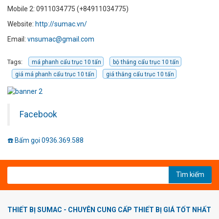
Mobile 2: 0911034775 (+84911034775)
Website:
http://sumac.vn/
Email:
vnsumac@gmail.com
Tags:
má phanh cẩu trục 10 tấn
bộ thắng cẩu trục 10 tấn
giá má phanh cẩu trục 10 tấn
giá thắng cẩu trục 10 tấn
Facebook
☎️ Bấm gọi 0936.369.588
Tìm kiếm
THIẾT BỊ SUMAC - CHUYÊN CUNG CẤP THIẾT BỊ GIÁ TỐT NHẤT