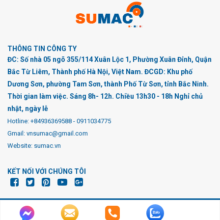
THÔNG TIN CÔNG TY
ĐC: Số nhà 05 ngõ 355/114 Xuân Lộc 1, Phường Xuân Đỉnh, Quận
Bắc Từ Liêm, Thành phố Hà Nội, Việt Nam. ĐCGD: Khu phố
Dương Sơn, phường Tam Sơn, thành Phố Từ Sơn, tỉnh Bắc Ninh.
Thời gian làm việc. Sáng 8h- 12h. Chiều 13h30 - 18h Nghỉ chủ
nhật, ngày lễ
Hotline:
+84936369588
-
0911034775
Gmail: vnsumac@gmail.com
Website: sumac.vn
KẾT NỐI VỚI CHÚNG TÔI
© Bản quyền thuộc về Công ty cổ phần cơ khí thường mại
SUMAC
|