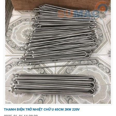
THANH ĐIỆN TRỞ NHIỆT CHỮ U 65CM 2KW 220V