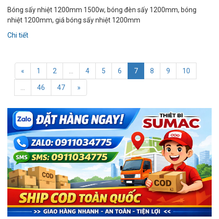
Bóng sấy nhiệt 1200mm 1500w, bóng đèn sấy 1200mm, bóng
nhiệt 1200mm, giá bóng sấy nhiệt 1200mm
Chi tiết
«
1
2
...
4
5
6
7
8
9
10
...
46
47
»