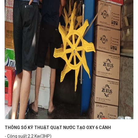
THÔNG SỐ KỸ THUẬT QUẠT NƯỚC TẠO OXY 6 CÁNH
- Công suất:2.2 Kw(3HP)