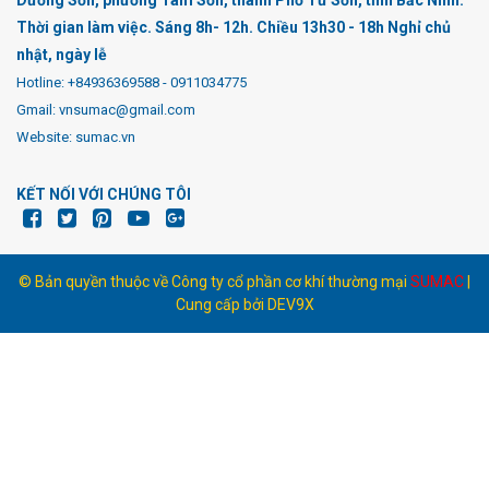
Dương Sơn, phường Tam Sơn, thành Phố Từ Sơn, tỉnh Bắc Ninh.
Thời gian làm việc. Sáng 8h- 12h. Chiều 13h30 - 18h Nghỉ chủ
nhật, ngày lễ
Hotline:
+84936369588
-
0911034775
Gmail: vnsumac@gmail.com
Website: sumac.vn
KẾT NỐI VỚI CHÚNG TÔI
© Bản quyền thuộc về Công ty cổ phần cơ khí thường mại
SUMAC
|
Cung cấp bởi
DEV9X