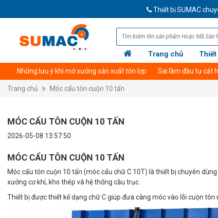
Thiết bị SUMAC chuyên cung
Trang chủ
Thiết
Giới thiệu công ty
Những lưu ý khi mở xưởng sản xuất tôn lợp
Thông tin tài khoản thanh toán
Sai lầm đầu tư cắt
Trang chủ
Móc cẩu tôn cuộn 10 tấn
MÓC CẨU TÔN CUỘN 10 TẤN
2026-05-08 13:57:50
MÓC CẨU TÔN CUỘN 10 TẤN
Móc cẩu tôn cuộn 10 tấn (móc cẩu chữ C 10T) là thiết bị chuyên dùng 
xưởng cơ khí, kho thép và hệ thống cầu trục.
Thiết bị được thiết kế dạng chữ C giúp đưa càng móc vào lõi cuộn tô