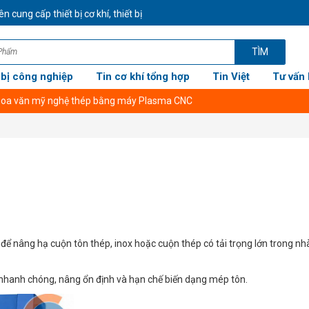
 cấp thiết bị cơ khí, thiết bị công nghiệp CHÍNH HÃNG GIÁ TỐT NHẤT - 
TÌM
 bị công nghiệp
Tin cơ khí tổng hợp
Tin Việt
Tư vấn 
 hoa văn mỹ nghệ thép bằng máy Plasma CNC
để nâng hạ cuộn tôn thép, inox hoặc cuộn thép có tải trọng lớn trong nh
n nhanh chóng, nâng ổn định và hạn chế biến dạng mép tôn.