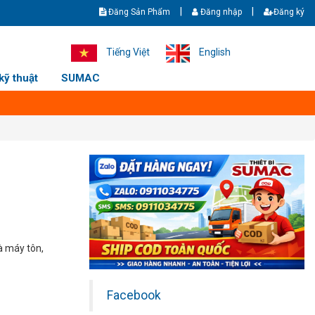
|
|
Đăng Sản Phẩm
Đăng nhập
Đăng ký
Giao hàng nhanh - Ship cod toàn quốc. Hotline/zalo: +8436369588 - 09
Tiếng Việt
English
kỹ thuật
SUMAC
à máy tôn,
Facebook