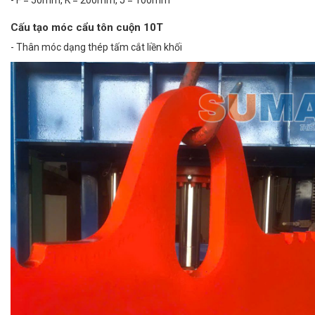
- F = 50mm, K = 200mm, J = 100mm
Cấu tạo móc cẩu tôn cuộn 10T
- Thân móc dạng thép tấm cắt liền khối