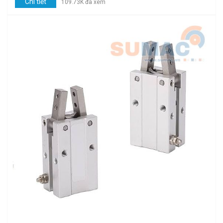
Chi tiết
109.73K đã xem