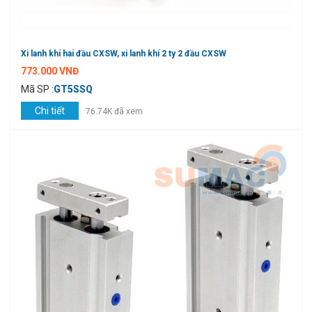
Xi lanh khí hai đầu CXSW, xi lanh khí 2 ty 2 đầu CXSW
773.000 VNĐ
Mã SP :
GT5SSQ
Chi tiết
76.74K đã xem