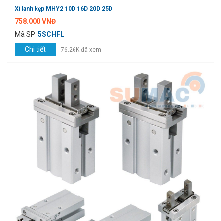
Xi lanh kẹp MHY2 10D 16D 20D 25D
758.000 VNĐ
Mã SP :
5SCHFL
Chi tiết
76.26K đã xem