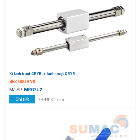
Xi lanh trượt CRYB, xi lanh trượt CRYR
863.000 VNĐ
Mã SP :
MRG2U2
Chi tiết
74.44K đã xem