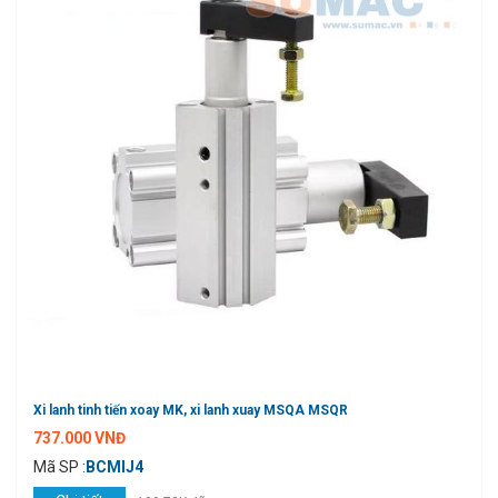
Xi lanh tinh tiến xoay MK, xi lanh xuay MSQA MSQR
737.000 VNĐ
Mã SP :
BCMIJ4