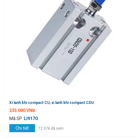
Xi lanh khí compact CU, xi lanh khí compact CDU
235.000 VNĐ
Mã SP :
LI917O
Chi tiết
72.37K đã xem