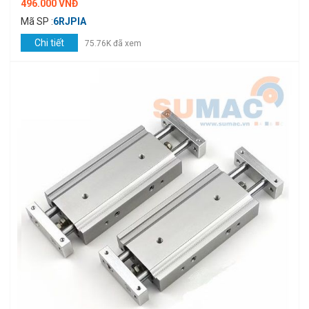
496.000 VNĐ
Mã SP :
6RJPIA
Chi tiết
75.76K đã xem