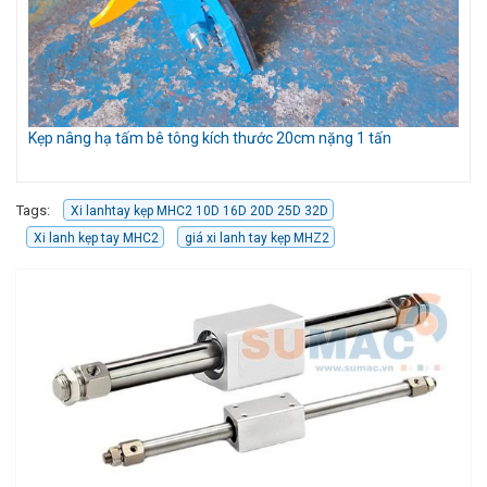
Kẹp nâng hạ tấm bê tông kích thước 20cm nặng 1 tấn
Bộ
Tags:
Xi lanhtay kẹp MHC2 10D 16D 20D 25D 32D
Xi lanh kẹp tay MHC2
giá xi lanh tay kẹp MHZ2