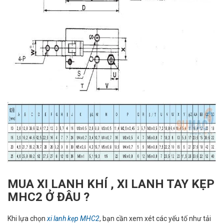
MUA XI LANH KHÍ , XI LANH TAY KẸP
MHC2 Ở ĐÂU ?
Khi lựa chọn
xi lanh kẹp MHC2
, bạn cần xem xét các yếu tố như tải