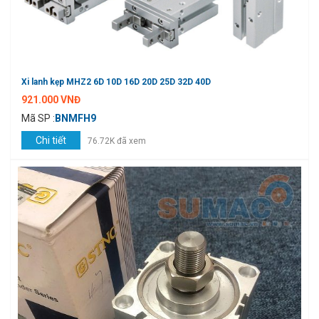
Xi lanh kẹp MHZ2 6D 10D 16D 20D 25D 32D 40D
921.000 VNĐ
Mã SP :
BNMFH9
Chi tiết
76.72K đã xem