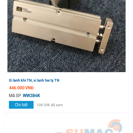
Xi lanh khí TN, xi lanh hai ty TN
446.000 VNĐ
Mã SP :
WW2B6K
Chi tiết
108.09K đã xem