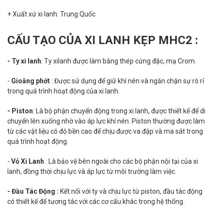
+ Xuất xứ xi lanh: Trung Quốc
CẤU TẠO CỦA XI LANH KẸP MHC2 :
- Ty xi lanh
: Ty xilanh được làm bằng thép cứng đặc, mạ Crom.
-
Gioăng phớt
: Được sử dụng để giữ khí nén và ngăn chặn sự rò rỉ
trong quá trình hoạt động của xi lanh.
- Piston
: Là bộ phận chuyển động trong xi lanh, được thiết kế để di
chuyển lên xuống nhờ vào áp lực khí nén. Piston thường được làm
từ các vật liệu có độ bền cao để chịu được va đập và ma sát trong
quá trình hoạt động.
-
Vỏ Xi Lanh
: Là bảo vệ bên ngoài cho các bộ phận nội tại của xi
lanh, đồng thời chịu lực và áp lực từ môi trường làm việc.
- Đầu Tác Động :
Kết nối với ty và chịu lực từ piston, đầu tác động
có thiết kế để tương tác với các cơ cấu khác trong hệ thống.