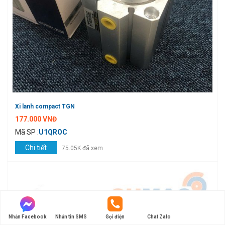
Xi lanh compact TGN
177.000 VNĐ
Mã SP :
U1QROC
Chi tiết
75.05K đã xem
Nhắn Facebook
Nhắn tin SMS
Gọi điện
Chat Zalo