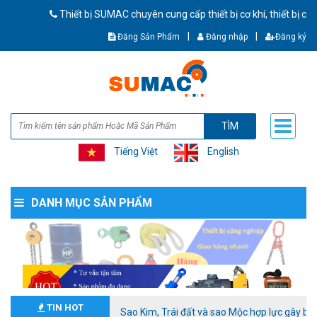
Thiết bị SUMAC chuyên cung cấp thiết bị cơ khí, thiết bị c
|
|
Đăng Sản Phẩm
Đăng nhập
Đăng ký
TÌM
Tiếng Việt
English
DANH MỤC SẢN PHẨM
TIN HOT
Sao Kim, Trái đất và sao Mộc hợp lực gây bão