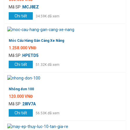
Mã SP :
MCJ8EZ
Chi tiết
34.59K đã xem
Móc Cẩu Hàng Gắn Càng Xe Nâng
1.258.000 VNĐ
Mã SP :
HPETD5
Chi tiết
51.32K đã xem
Nhông đơn 100
120.000 VNĐ
Mã SP :
28IV7A
Chi tiết
56.53K đã xem