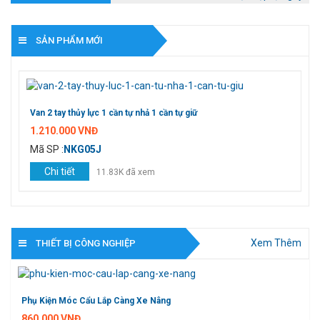
Quá trình đúc đồng
SẢN PHẨM MỚI
Chất lượng hàng Cơ khí nhập Trung Quốc hiệ
10 cỗ mấy siêu trường, siêu trọng nhất thế gi
Công nghệ chế biến gỗ tân tiến trên thế giới
Van 2 tay thủy lực 1 cần tự nhả 1 cần tự giữ
Bánh răng
1.210.000 VNĐ
Mã SP :
NKG05J
Chi tiết
11.83K đã xem
Xem Thêm
THIẾT BỊ CÔNG NGHIỆP
Phụ Kiện Móc Cẩu Lắp Càng Xe Nâng
860.000 VNĐ