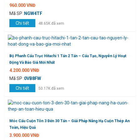
960.000 VNĐ
Mã SP :
NGW4TF
Chi tiết
48.65K đã xem
Bộ Phanh Cẩu Trục Hitachi 1 Tấn 2 Tấn – Cấu Tạo, Nguyên Lý Hoạt
Động Và Báo Giá Mới Nhất
4.200.000 VNĐ
Mã SP :
0VB8FW
Chi tiết
50.17K đã xem
Móc Cẩu Cuộn Tôn 3 Đến 30 Tấn – Giải Pháp Nâng Hạ Cuộn Thép An
Toàn, Hiệu Quả
3.900.000 VNĐ