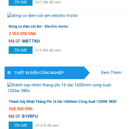
Chi tiết
507.58K đã xem
Động cơ điện cốt âm - Electric motor
2.950.000 VNĐ
Mã SP :
MBTTKH
Chi tiết
213.45K đã xem
Xem Thêm
THIẾT BỊ ĐIỆN CÔNG NGHIỆP
Thanh Sấy Nhiệt Thẳng Phi 16 Dài 1600mm Công Suất 1200W 380V
368.000 VNĐ
Mã SP :
B1VRPU
Chi tiết
25.61K đã xem