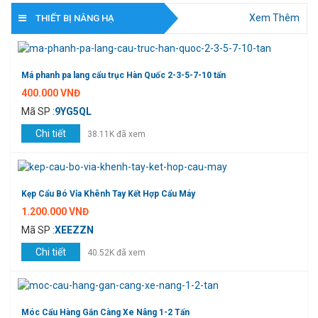
Xem Thêm
THIẾT BỊ NÂNG HẠ
Má phanh pa lang cẩu trục Hàn Quốc 2-3-5-7-10 tấn
400.000 VNĐ
Mã SP :
9YG5QL
Chi tiết
38.11K đã xem
Kẹp Cẩu Bó Vỉa Khênh Tay Kết Hợp Cẩu Máy
1.200.000 VNĐ
Mã SP :
XEEZZN
Chi tiết
40.52K đã xem
Móc Cẩu Hàng Gắn Càng Xe Nâng 1-2 Tấn