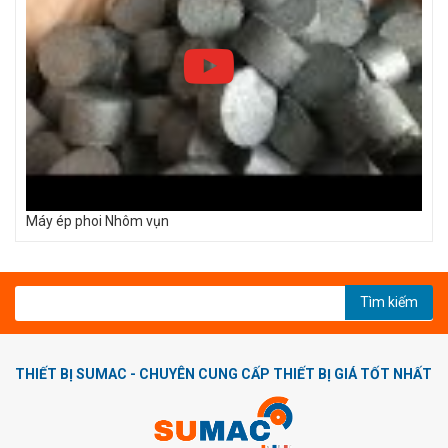
Máy ép phoi Nhôm vụn
Má
Tìm kiếm
THIẾT BỊ SUMAC - CHUYÊN CUNG CẤP THIẾT BỊ GIÁ TỐT NHẤT