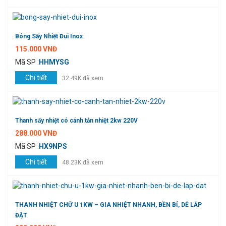
Bóng Sấy Nhiệt Đui Inox
115.000 VNĐ
Mã SP :
HHMYSG
Chi tiết
32.49K đã xem
Thanh sấy nhiệt có cánh tản nhiệt 2kw 220V
288.000 VNĐ
Mã SP :
HX9NPS
Chi tiết
48.23K đã xem
THANH NHIỆT CHỮ U 1KW – GIA NHIỆT NHANH, BỀN BỈ, DỄ LẮP
ĐẶT