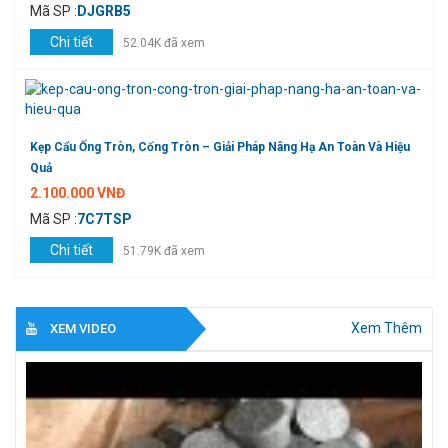
Mã SP :
DJGRB5
Chi tiết
52.04K đã xem
Kẹp Cẩu Ống Tròn, Cống Tròn – Giải Pháp Nâng Hạ An Toàn Và Hiệu
Quả
2.100.000 VNĐ
Mã SP :
7C7TSP
Chi tiết
51.79K đã xem
Xem Thêm
XEM VIDEO