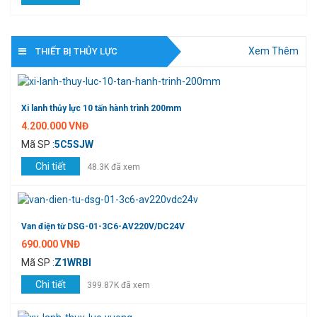
Xem Thêm
THIẾT BỊ THỦY LỰC
Xi lanh thủy lực 10 tấn hành trình 200mm
4.200.000 VNĐ
Mã SP :
5C5SJW
Chi tiết
48.3K đã xem
Van điện từ DSG-01-3C6-AV220V/DC24V
690.000 VNĐ
Mã SP :
Z1WRBI
Chi tiết
399.87K đã xem