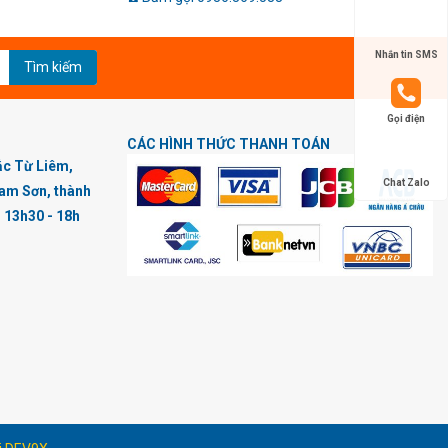
Nhắn tin SMS
Tìm kiếm
Gọi điện
CÁC HÌNH THỨC THANH TOÁN
ắc Từ Liêm,
Chat Zalo
am Sơn, thành
u 13h30 - 18h