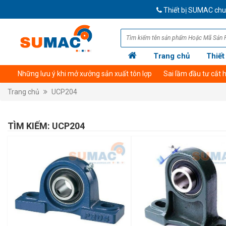
Thiết bị SUMAC chuyê
Trang chủ
Thiết
Những lưu ý khi mở xưởng sản xuất tôn lợp
Sai lầm đầu tư cắt
Trang chủ
UCP204
TÌM KIẾM: UCP204