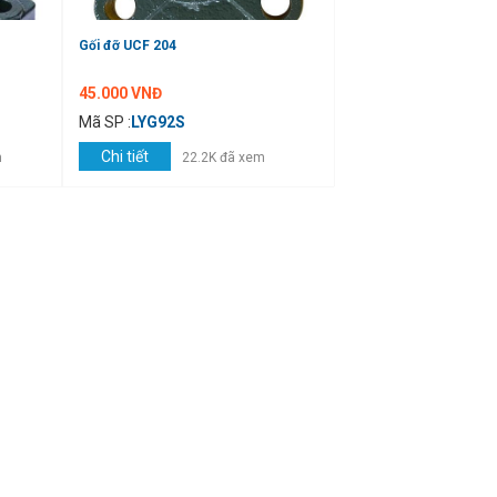
Gối đỡ UCF 204
45.000 VNĐ
Mã SP :
LYG92S
Chi tiết
m
22.2K đã xem