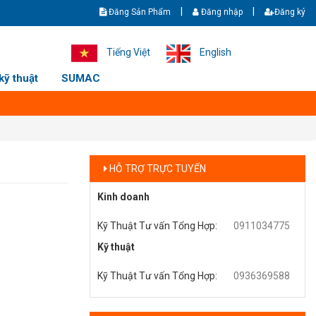
|
|
Đăng Sản Phẩm
Đăng nhập
Đăng ký
HẤT - Giao hàng nhanh - Ship cod toàn quốc. Hotline/zalo: +843636958
Tiếng Việt
English
kỹ thuật
SUMAC
HỖ TRỢ TRỰC TUYẾN
Kinh doanh
Kỹ Thuật Tư vấn Tổng Hợp
:
0911034775
Kỹ thuật
Kỹ Thuật Tư vấn Tổng Hợp
:
0936369588