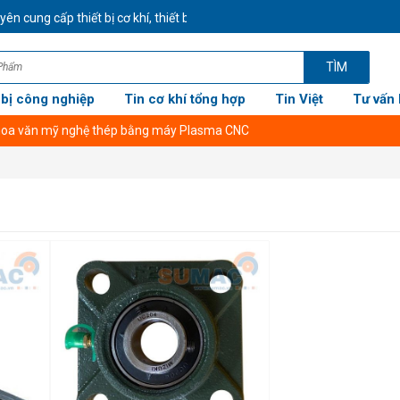
n cung cấp thiết bị cơ khí, thiết bị công nghiệp CHÍNH HÃNG GIÁ TỐT N
TÌM
 bị công nghiệp
Tin cơ khí tổng hợp
Tin Việt
Tư vấn 
 hoa văn mỹ nghệ thép bằng máy Plasma CNC