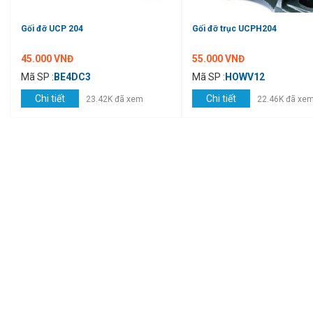
Gối đỡ UCP 204
Gối đỡ trục UCPH204
45.000 VNĐ
55.000 VNĐ
Mã SP :
BE4DC3
Mã SP :
HOWV12
Chi tiết
Chi tiết
23.42K đã xem
22.46K đã xe